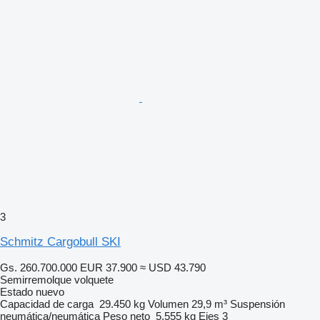
3
Schmitz Cargobull SKI
Gs. 260.700.000
EUR 37.900
≈ USD 43.790
Semirremolque volquete
Estado
nuevo
Capacidad de carga
29.450 kg
Volumen
29,9 m³
Suspensión
neumática/neumática
Peso neto
5.555 kg
Ejes
3