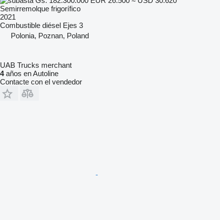
Gs. 182.300.000
EUR 26.500
≈ USD 30.620
Semirremolque frigorífico
2021
Combustible
diésel
Ejes
3
Polonia, Poznan, Poland
UAB Trucks merchant
4
años en Autoline
Contacte con el vendedor