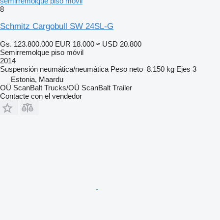
semirremolque piso móvil
8
Schmitz Cargobull SW 24SL-G
Gs. 123.800.000
EUR 18.000
≈ USD 20.800
Semirremolque piso móvil
2014
Suspensión
neumática/neumática
Peso neto
8.150 kg
Ejes
3
Estonia, Maardu
OÜ ScanBalt Trucks/OÜ ScanBalt Trailer
Contacte con el vendedor