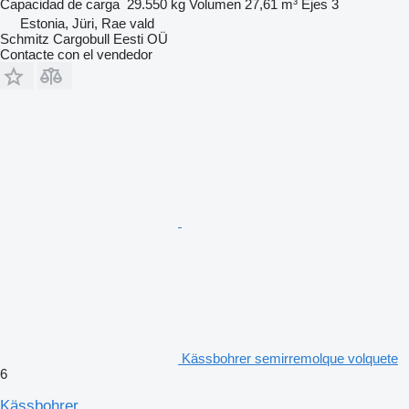
Capacidad de carga
29.550 kg
Volumen
27,61 m³
Ejes
3
Estonia, Jüri, Rae vald
Schmitz Cargobull Eesti OÜ
Contacte con el vendedor
Kässbohrer semirremolque volquete
6
Kässbohrer