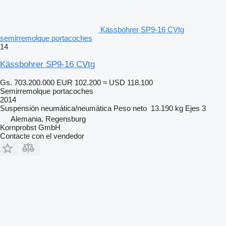
Kässbohrer SP9-16 CVtg
semirremolque portacoches
14
Kässbohrer SP9-16 CVtg
Gs. 703.200.000
EUR 102.200
≈ USD 118.100
Semirremolque portacoches
2014
Suspensión
neumática/neumática
Peso neto
13.190 kg
Ejes
3
Alemania, Regensburg
Kornprobst GmbH
Contacte con el vendedor