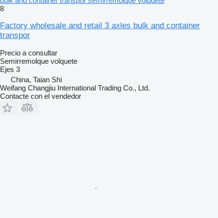
bulk and container transpor semirremolque volquete
8
Factory wholesale and retail 3 axles bulk and container
transpor
Precio a consultar
Semirremolque volquete
Ejes
3
China, Taian Shi
Weifang Changjiu International Trading Co., Ltd.
Contacte con el vendedor