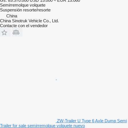
Gs. 89.570.000
USD 15.000
≈ EUR 13.060
Semirremolque volquete
Suspensión
resorte/resorte
China
China Sinotruk Vehicle Co., Ltd.
Contacte con el vendedor
ZW-Trailer U Type 6 Axle Dump Semi
Trailer for sale semirremolque volquete nuevo