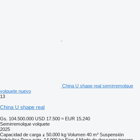
China U shape real semirremolque
volquete nuevo
13
China U shape real
Gs. 104.500.000
USD 17.500
≈ EUR 15.240
Semirremolque volquete
2025
Capacidad de carga
50.000 kg
Volumen
40 m³
Suspensión
hidráulica
Peso neto
14.000 kg
Ejes
4
Modo de descarga
trasero