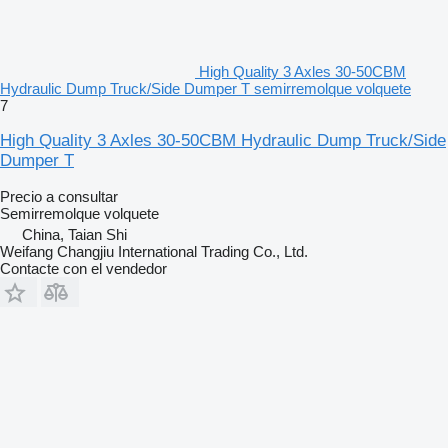
High Quality 3 Axles 30-50CBM
Hydraulic Dump Truck/Side Dumper T semirremolque volquete
7
High Quality 3 Axles 30-50CBM Hydraulic Dump Truck/Side
Dumper T
Precio a consultar
Semirremolque volquete
China, Taian Shi
Weifang Changjiu International Trading Co., Ltd.
Contacte con el vendedor