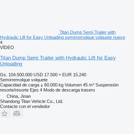
Titan Dump Semi Trailer with
Hydraulic Lift for Easy Unloading semirremolque volquete nuevo
4
VÍDEO
Titan Dump Semi Trailer with Hydraulic Lift for Easy
Unloading
Gs. 104.500.000
USD 17.500
≈ EUR 15.240
Semirremolque volquete
Capacidad de carga
60.000 kg
Volumen
45 m³
Suspensión
resorte/resorte
Ejes
4
Modo de descarga
trasero
China, Jinan
Shandong Titan Vehicle Co., Ltd.
Contacte con el vendedor