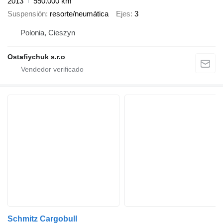
2013
550.000 km
Suspensión
resorte/neumática
Ejes
3
Polonia, Cieszyn
Ostafiychuk s.r.o
Schmitz Cargobull