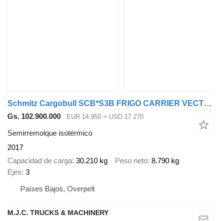
Schmitz Cargobull SCB*S3B FRIGO CARRIER VECTOR 1950 Mt - BI-TEMP - 2 COMPARTIMENTS
Gs. 102.900.000
EUR 14.950
≈ USD 17.270
Semirremolque isotérmico
2017
Capacidad de carga
30.210 kg
Peso neto
8.790 kg
Ejes
3
Países Bajos, Overpelt
M.J.C. TRUCKS & MACHINERY