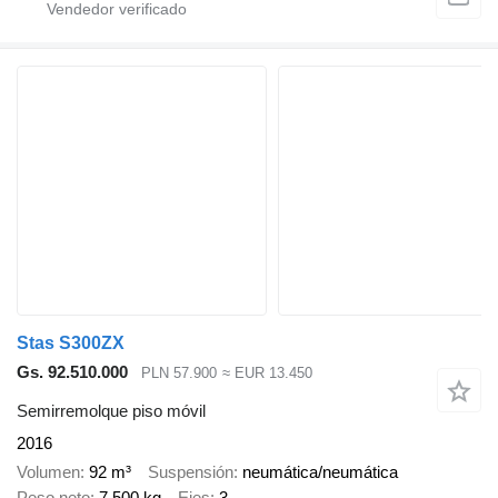
Stas S300ZX
Gs. 92.510.000
PLN 57.900
≈ EUR 13.450
Semirremolque piso móvil
2016
Volumen
92 m³
Suspensión
neumática/neumática
Peso neto
7.500 kg
Ejes
3