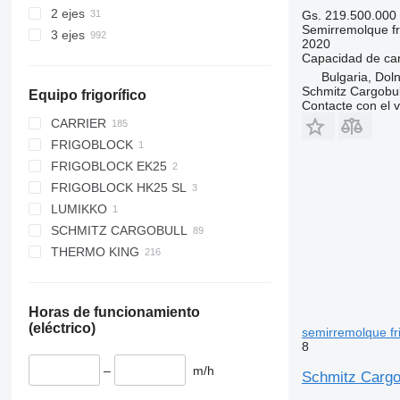
2 ejes
Gs. 219.500.000
Semirremolque fri
3 ejes
2020
Capacidad de ca
Bulgaria, Dol
Schmitz Cargobull
Equipo frigorífico
Contacte con el 
CARRIER
FRIGOBLOCK
MAXIMA
FRIGOBLOCK EK25
MAXIMA 100
FRIGOBLOCK HK25 SL
MAXIMA 1000
LUMIKKO
MAXIMA 1200
SCHMITZ CARGOBULL
MAXIMA 1300
THERMO KING
VECTOR
S.CU V 1.0
VECTOR 1350
S.CU V 2.0
SL200
VECTOR 1550
S.CU d80
SL200E
Horas de funcionamiento
VECTOR 1800
S.CU dc85
SL300
(eléctrico)
semirremolque fri
VECTOR 1800 MT
TKM
SL300E
8
VECTOR 1850
SL400E
–
m/h
Schmitz Cargob
VECTOR 1850 MT
SLX