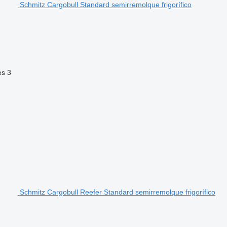
Schmitz Cargobull Standard semirremolque frigorífico
es
3
Schmitz Cargobull Reefer Standard semirremolque frigorífico