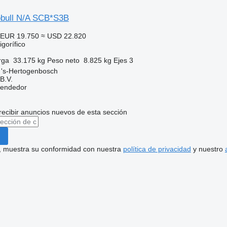
obull N/A SCB*S3B
EUR 19.750
≈ USD 22.820
gorífico
rga
33.175 kg
Peso neto
8.825 kg
Ejes
3
 's-Hertogenbosch
B.V.
vendedor
recibir anuncios nuevos de esta sección
uí, muestra su conformidad con nuestra
política de privacidad
y nuestro