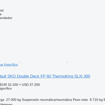
and
e
vendedor
 frigorífico
bull SKO Double Deck FP 60 ThermoKing SLXi 300
EUR 32.200
≈ USD 37.200
gorífico
rga
27.000 kg
Suspensión
neumática/neumática
Peso neto
8.710 kg
 Heteren