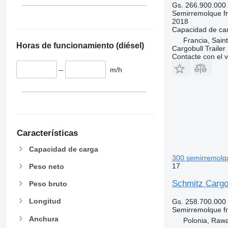
VECTOR 1950
SLX 100
Gs. 266.900.000
Semirremolque fri
VECTOR 1950 MT
SLX 200
2018
SLX 300
Capacidad de ca
SLX 400
Francia, Saint
Horas de funcionamiento (diésel)
Cargobull Trailer
SLX Spectrum
Contacte con el 
SLXe-200
–
m/h
SLXe-300
SLXe-300 50
SLXe-400
SLXe Spectrum
SLXi-300
Características
SLXi-300 50
SLXi-400
Capacidad de carga
300 semirremolque
SLXi-Spectrum Whisper Pro
17
Peso neto
SLXi Spectrum
Schmitz Cargo
Peso bruto
SMX30
Longitud
Gs. 258.700.000
Semirremolque fri
Anchura
Polonia, Raw