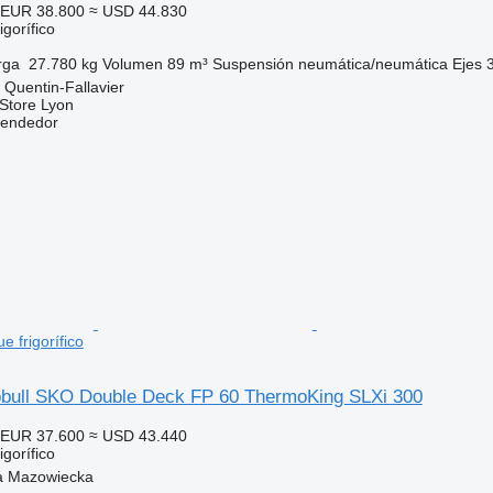
EUR 38.800
≈ USD 44.830
gorífico
rga
27.780 kg
Volumen
89 m³
Suspensión
neumática/neumática
Ejes
 Quentin-Fallavier
 Store Lyon
vendedor
 frigorífico
bull SKO Double Deck FP 60 ThermoKing SLXi 300
EUR 37.600
≈ USD 43.440
gorífico
a Mazowiecka