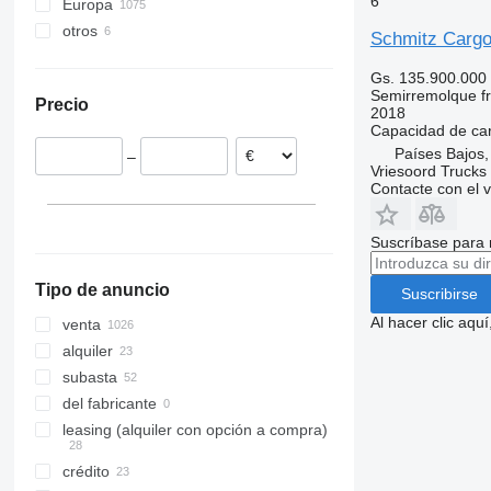
6
Europa
SKO 24/L
otros
Países Bajos
Schmitz Carg
Alemania
Ucrania
Gs. 135.900.000
Lituania
Semirremolque fri
Precio
Polonia
2018
Capacidad de ca
España
Países Bajos,
–
Dinamarca
Vriesoord Trucks 
Contacte con el 
Reino Unido
Portugal
mostrar todos
Suscríbase para 
Tipo de anuncio
Suscribirse
Al hacer clic aq
venta
alquiler
subasta
del fabricante
leasing (alquiler con opción a compra)
crédito