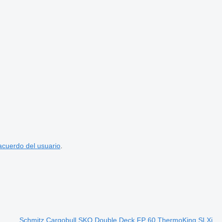
acuerdo del usuario
.
Schmitz Cargobull SKO Double Deck FP 60 ThermoKing SLXi