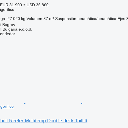
EUR 31.900
≈ USD 36.860
gorífico
rga
27.020 kg
Volumen
87 m³
Suspensión
neumática/neumática
Ejes
ni Bogrov
 Bulgaria e.o.o.d.
vendedor
gorífico
ull Reefer Multitemp Double deck Taillift