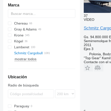
Marca
37
VÍDEO
Chereau
AS
BPO
Schmitz Cargo
Gray & Adams
CSD
TXA
L-series
SZS
Oplegger
Krone
Inogam
T-series
GA
Gs. 94.800.000
E
Semirremolque fri
Kögel
Tecnogam
SD
2011
Lamberet
SDP
S 24
Ejes
3
Schmitz Cargobull
SDR
ZVKA
LVFS
LTF
MPS
TRS
S-series
T-series
ROC
SP
Polonia, Bodz
"Top Gear" Kamil
mostrar todos
SZ
SR2
KO
SPA
SF
S-series
F-series
TO
VS
Contacte con el 
TKS
MEGA
S-series
Ubicación
SCB
SKO
SCB S3T
Radio de búsqueda
SKO 10
SKO 18
SKO 20
Paraguay
SKO 24