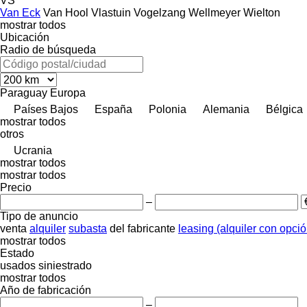
VS
Van Eck
Van Hool
Vlastuin
Vogelzang
Wellmeyer
Wielton
mostrar todos
Ubicación
Radio de búsqueda
Paraguay
Europa
Países Bajos
España
Polonia
Alemania
Bélgica
mostrar todos
otros
Ucrania
mostrar todos
mostrar todos
Precio
–
Tipo de anuncio
venta
alquiler
subasta
del fabricante
leasing (alquiler con opci
mostrar todos
Estado
usados
siniestrado
mostrar todos
Año de fabricación
–