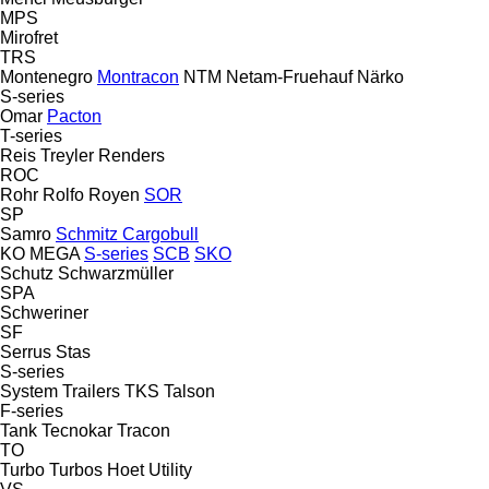
MPS
Mirofret
TRS
Montenegro
Montracon
NTM
Netam-Fruehauf
Närko
S-series
Omar
Pacton
T-series
Reis Treyler
Renders
ROC
Rohr
Rolfo
Royen
SOR
SP
Samro
Schmitz Cargobull
KO
MEGA
S-series
SCB
SKO
Schutz
Schwarzmüller
SPA
Schweriner
SF
Serrus
Stas
S-series
System Trailers
TKS
Talson
F-series
Tank
Tecnokar
Tracon
TO
Turbo
Turbos Hoet
Utility