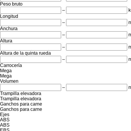
Peso bruto
–
k
Longitud
–
Anchura
–
Altura
–
Altura de la quinta rueda
–
Carrocería
Mega
Mega
Volumen
–
m
Trampilla elevadora
Trampilla elevadora
Ganchos para carne
Ganchos para carne
Ejes
ABS
ABS
EBS