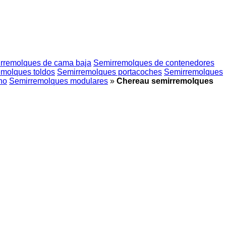
rremolques de cama baja
Semirremolques de contenedores
molques toldos
Semirremolques portacoches
Semirremolques
no
Semirremolques modulares
»
Chereau semirremolques