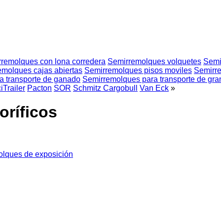
remolques con lona corredera
Semirremolques volquetes
Semi
emolques cajas abiertas
Semirremolques pisos moviles
Semirre
a transporte de ganado
Semirremolques para transporte de gra
iTrailer
Pacton
SOR
Schmitz Cargobull
Van Eck
»
oríficos
olques de exposición