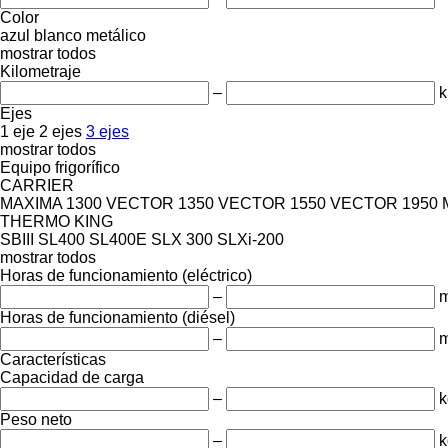
Color
azul
blanco
metálico
mostrar todos
Kilometraje
–
Ejes
1 eje
2 ejes
3 ejes
mostrar todos
Equipo frigorífico
CARRIER
MAXIMA 1300
VECTOR 1350
VECTOR 1550
VECTOR 1950 
THERMO KING
SBIII
SL400
SL400E
SLX 300
SLXi-200
mostrar todos
Horas de funcionamiento (eléctrico)
–
m
Horas de funcionamiento (diésel)
–
m
Características
Capacidad de carga
–
k
Peso neto
–
k