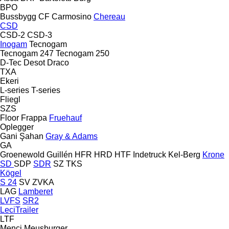
BPO
Bussbygg
CF
Carmosino
Chereau
CSD
CSD-2
CSD-3
Inogam
Tecnogam
Tecnogam 247
Tecnogam 250
D-Tec
Desot
Draco
TXA
Ekeri
L-series
T-series
Fliegl
SZS
Floor
Frappa
Fruehauf
Oplegger
Gani Şahan
Gray & Adams
GA
Groenewold
Guillén
HFR
HRD
HTF
Indetruck
Kel-Berg
Krone
SD
SDP
SDR
SZ
TKS
Kögel
S 24
SV
ZVKA
LAG
Lamberet
LVFS
SR2
LeciTrailer
LTF
Menci
Meusburger