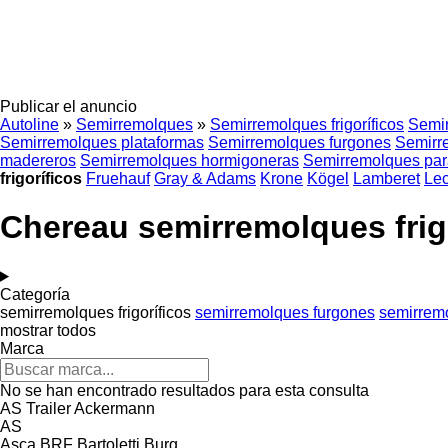
Publicar el anuncio
Autoline
»
Semirremolques
»
Semirremolques frigoríficos
Semir
Semirremolques plataformas
Semirremolques furgones
Semirr
madereros
Semirremolques hormigoneras
Semirremolques par
frigoríficos
Fruehauf
Gray & Adams
Krone
Kögel
Lamberet
Lec
Chereau semirremolques frig
Categoría
semirremolques frigoríficos
semirremolques furgones
semirrem
mostrar todos
Marca
No se han encontrado resultados para esta consulta
AS Trailer
Ackermann
AS
Asca
BRF
Bartoletti
Burg