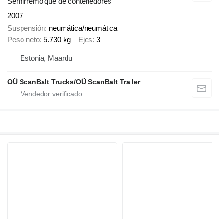
Semirremolque de contenedores
2007
Suspensión
neumática/neumática
Peso neto
5.730 kg
Ejes
3
Estonia, Maardu
OÜ ScanBalt Trucks/OÜ ScanBalt Trailer