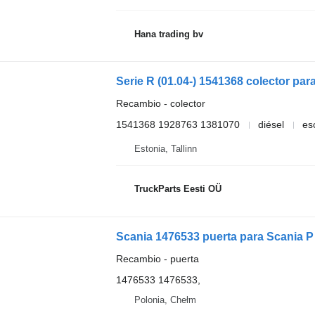
Hana trading bv
Serie R (01.04-) 1541368 colector par
Recambio - colector
1541368 1928763 1381070
diésel
es
Estonia, Tallinn
TruckParts Eesti OÜ
Scania 1476533 puerta para Scania P 
Recambio - puerta
1476533 1476533,
Polonia, Chełm