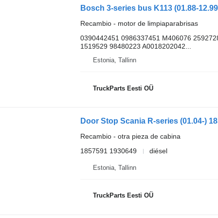
Recambio - motor de limpiaparabrisas
0390442451 0986337451 M406076 259272
1519529 98480223 A0018202042...
Estonia, Tallinn
TruckParts Eesti OÜ
Recambio - otra pieza de cabina
1857591 1930649
diésel
Estonia, Tallinn
TruckParts Eesti OÜ