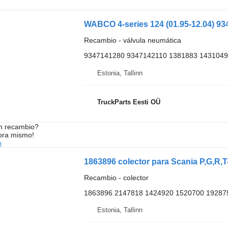
Recambio - válvula neumática
9347141280 9347142110 1381883 1431049
Estonia, Tallinn
TruckParts Eesti OÜ
n recambio?
ora mismo!
o
1863896 colector para Scania P,G,R,T
Recambio - colector
1863896 2147818 1424920 1520700 19287
Estonia, Tallinn