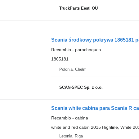
TruckParts Eesti OÜ
Scania środkowy pokrywa 1865181 pa
Recambio - parachoques
1865181
Polonia, Chełm
SCAN-SPEC Sp. z o.o.
Scania white cabina para Scania R c
Recambio - cabina
white and red cabin 2015 Highline, White 2
Letonia, Riga