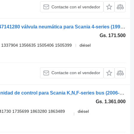
Contacte con el vendedor
WABCO 4-series 124 (01.95-12.04) 9347141280 válvula neumática para Scania 4-series (1995-2006) cabeza tractora
Gs. 171.500
 1337904 1356635 1505406 1505399
diésel
Contacte con el vendedor
Bosch K-series (01.06-) 0486106065 unidad de control para Scania K,N,F-series bus (2006-) autobús
Gs. 1.361.000
41730 1735699 1863280 1863489
diésel