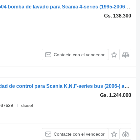
Scania 4-series 94 (01.95-12.04) 1548504 bomba de lavado para Scania 4-series (1995-2006) cabeza tractora
Gs. 138.300
Contacte con el vendedor
Bosch K-series (01.06-) 6HP504C unidad de control para Scania K,N,F-series bus (2006-) autobús
Gs. 1.244.000
087629
diésel
Contacte con el vendedor