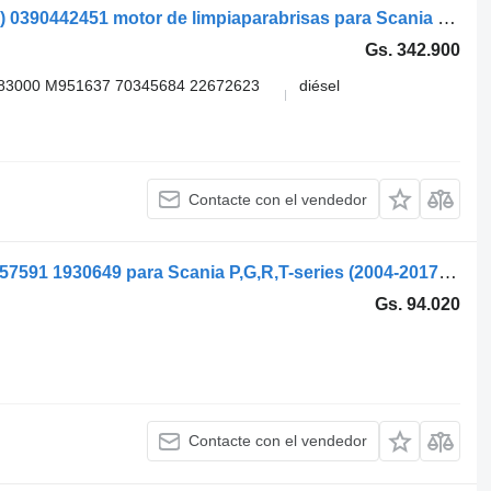
Bosch 3-series bus K113 (01.88-12.99) 0390442451 motor de limpiaparabrisas para Scania 3-series bus (1988-1999) autobús
Gs. 342.900
83000 M951637 70345684 22672623
diésel
Contacte con el vendedor
Door Stop Scania R-series (01.04-) 1857591 1930649 para Scania P,G,R,T-series (2004-2017) cabeza tractora
Gs. 94.020
Contacte con el vendedor