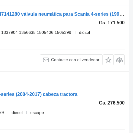
WABCO 4-series 124 (01.95-12.04) 9347141280 válvula neumática para Scania 4-series (1995-2006) cabeza tractora
Gs. 171.500
 1337904 1356635 1505406 1505399
diésel
Contacte con el vendedor
-series (2004-2017) cabeza tractora
Gs. 276.500
59
diésel
escape