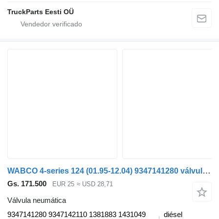
TruckParts Eesti OÜ
WABCO 4-series 124 (01.95-12.04) 9347141280 válvula neumática para Scania 4-series (1995-2006) cabeza tractora
Gs. 171.500
EUR 25
≈ USD 28,71
Válvula neumática
9347141280 9347142110 1381883 1431049
diésel