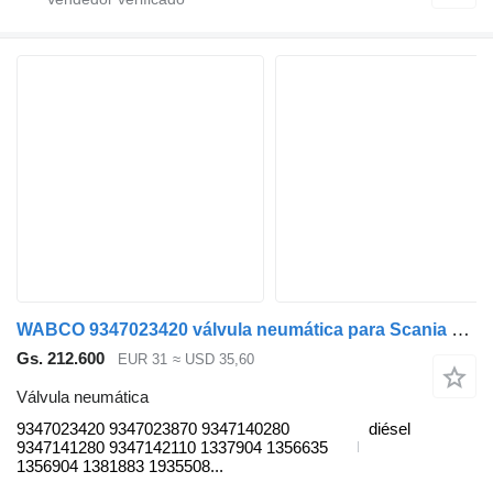
WABCO 9347023420 válvula neumática para Scania 4-series (1995-2006) camión
Gs. 212.600
EUR 31
≈ USD 35,60
Válvula neumática
9347023420 9347023870 9347140280
diésel
9347141280 9347142110 1337904 1356635
1356904 1381883 1935508...