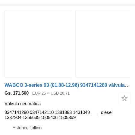
WABCO 3-series 93 (01.88-12.96) 9347141280 válvula neumática para Scania 3-series (1987-1998) cabeza tractora
Gs. 171.500
EUR 25
≈ USD 28,71
Válvula neumática
9347141280 9347142110 1381883 1431049
diésel
1337904 1356635 1505406 1505399
Estonia, Tallinn