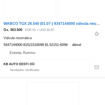
WABCO TGX 26.540 (01.07-) 9347144000 válvula neumática para MAN TGL, TGM, TGS, TGX (2005-2021) camión
Gs. 363.500
EUR 53
≈ USD 60,87
Válvula neumática
9347144000 81521516098 81.52151-6098
diésel
Estonia, Rummu
KB AUTO EESTI OÜ