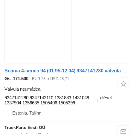
Scania 4-series 94 (01.95-12.04) 9347141280 válvula neumática para Scania 4-series (1995-2006) cabeza tractora
Gs. 171.500
EUR 25
≈ USD 28,71
Válvula neumática
9347141280 9347142110 1381883 1431049
diésel
1337904 1356635 1505406 1505399
Estonia, Tallinn
TruckParts Eesti OÜ