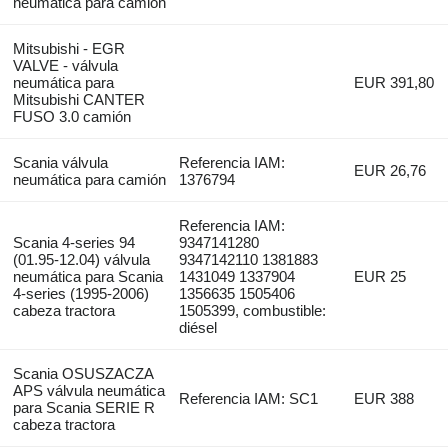
neumática para camión
Mitsubishi - EGR
VALVE - válvula
neumática para
EUR 391,80
Mitsubishi CANTER
FUSO 3.0 camión
Scania válvula
Referencia IAM:
EUR 26,76
neumática para camión
1376794
Referencia IAM:
Scania 4-series 94
9347141280
(01.95-12.04) válvula
9347142110 1381883
neumática para Scania
1431049 1337904
EUR 25
4-series (1995-2006)
1356635 1505406
cabeza tractora
1505399, combustible:
diésel
Scania OSUSZACZA
APS válvula neumática
Referencia IAM: SC1
EUR 388
para Scania SERIE R
cabeza tractora