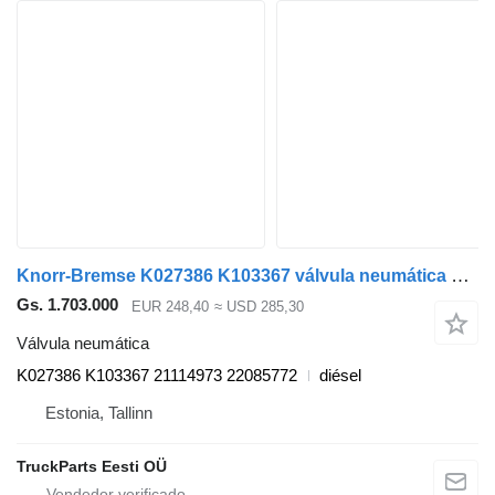
Knorr-Bremse K027386 K103367 válvula neumática para Volvo FH, FM, FMX cabeza tractora
Gs. 1.703.000
EUR 248,40
≈ USD 285,30
Válvula neumática
K027386 K103367 21114973 22085772
diésel
Estonia, Tallinn
TruckParts Eesti OÜ