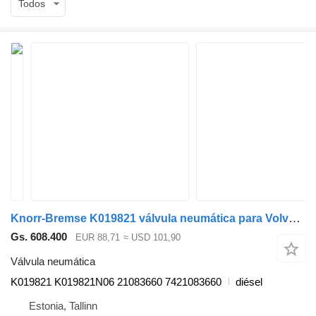
Todos
Knorr-Bremse K019821 válvula neumática para Volvo FL, FE (2013-) cabeza tractora
Gs. 608.400
EUR 88,71
≈ USD 101,90
Válvula neumática
K019821 K019821N06 21083660 7421083660
diésel
Estonia, Tallinn