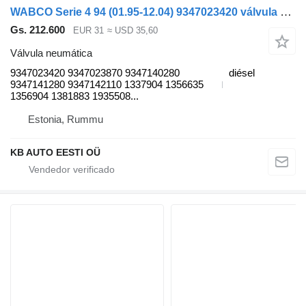
WABCO Serie 4 94 (01.95-12.04) 9347023420 válvula neumática para Scania 4-series (1995-2006) camión
Gs. 212.600
EUR 31
≈ USD 35,60
Válvula neumática
9347023420 9347023870 9347140280
diésel
9347141280 9347142110 1337904 1356635
1356904 1381883 1935508...
Estonia, Rummu
KB AUTO EESTI OÜ