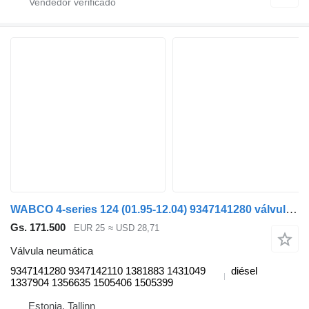
WABCO 4-series 124 (01.95-12.04) 9347141280 válvula neumática para Scania 4-series (1995-2006) cabeza tractora
Gs. 171.500
EUR 25
≈ USD 28,71
Válvula neumática
9347141280 9347142110 1381883 1431049
diésel
1337904 1356635 1505406 1505399
Estonia, Tallinn