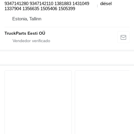
9347141280 9347142110 1381883 1431049
diésel
1337904 1356635 1505406 1505399
Estonia, Tallinn
TruckParts Eesti OÜ