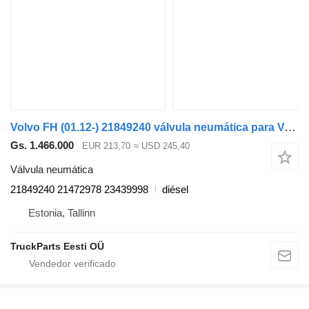
Volvo FH (01.12-) 21849240 válvula neumática para Volvo FH, FM, FMX-4 series (2013-) cabeza tractora
Gs. 1.466.000
EUR 213,70
≈ USD 245,40
Válvula neumática
21849240 21472978 23439998
diésel
Estonia, Tallinn
TruckParts Eesti OÜ