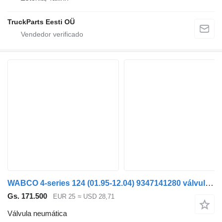
TruckParts Eesti OÜ
WABCO 4-series 124 (01.95-12.04) 9347141280 válvula neumática para Scania 4-series (1995-2006) cabeza tractora
Gs. 171.500
EUR 25
≈ USD 28,71
Válvula neumática