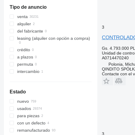
Vario
Tipo de anuncio
Viano
Vito
venta
alquiler
3
del fabricante
CONTROLADOR 
leasing (alquiler con opción a compra)
Gs. 4.793.000
PL
crédito
Unidad de contro
a plazos
A0714470240
Polonia, Mich
permuta
QINDITO SPÓŁ
intercambio
Contacte con el 
Estado
nuevo
usados
para piezas
con un defecto
remanufacturado
3