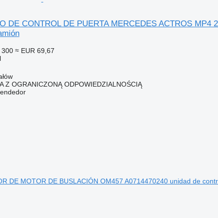
O DE CONTROL DE PUERTA MERCEDES ACTROS MP4 2017R 
amión
 300
≈ EUR 69,67
l
ałów
KA Z OGRANICZONĄ ODPOWIEDZIALNOŚCIĄ
vendedor