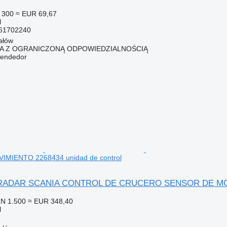
 300
≈ EUR 69,67
l
61702240
ałów
KA Z OGRANICZONĄ ODPOWIEDZIALNOŚCIĄ
vendedor
MIENTO 2268434 unidad de control
ADAR SCANIA CONTROL DE CRUCERO SENSOR DE MOVIMI
N 1.500
≈ EUR 348,40
l