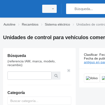
Autoline
Recambios
Sistema eléctrico
Unidades de contro
Unidades de control para vehículos comer
Clasificar
:
Fec
30234 anun
Búsqueda
Fecha de publ
(referencia IAM, marca, modelo,
Precio:
Gs. 1
antiguo en par
recambio)
Categoría