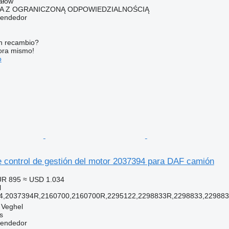
ałów
KA Z OGRANICZONĄ ODPOWIEDZIALNOŚCIĄ
vendedor
n recambio?
ora mismo!
o
 control de gestión del motor 2037394 para DAF camión
UR 895
≈ USD 1.034
l
4,2037394R,2160700,2160700R,2295122,2298833R,2298833,22988
 Veghel
s
vendedor