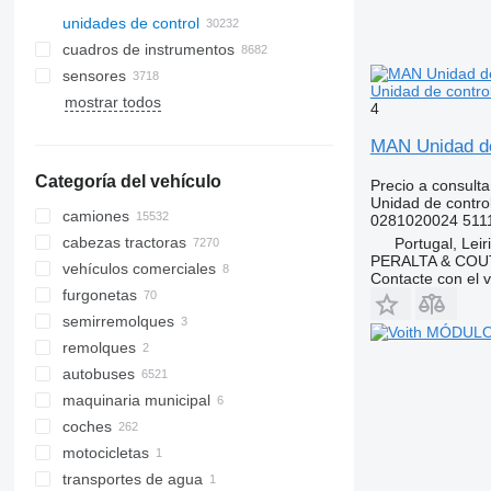
unidades de control
cuadros de instrumentos
sensores
Unidad de contr
mostrar todos
4
MAN Unidad d
Categoría del vehículo
Precio a consulta
Unidad de contro
camiones
0281020024 511
cabezas tractoras
Portugal, Leir
PERALTA & COU
vehículos comerciales
Contacte con el 
furgonetas
semirremolques
remolques
autobuses
maquinaria municipal
coches
maquinaria de limpieza viaria
motocicletas
vehículos municipales
barredoras
transportes de agua
esparcidores de arena
camiones de basura