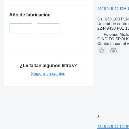
MÓDULO DE CO
Año de fabricación
Gs. 639.100
PLN
Unidad de contro
22449430 P01 1
–
Polonia, Mich
QINDITO SPÓŁ
Contacte con el 
¿Le faltan algunos filtros?
Sugiera un cambio
3
MÓDULO CONT