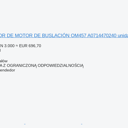
DE MOTOR DE BUSLACIÓN OM457 A0714470240 unidad d
N 3.000
≈ EUR 696,70
l
ałów
KA Z OGRANICZONĄ ODPOWIEDZIALNOŚCIĄ
vendedor