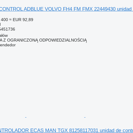
NTROL ADBLUE VOLVO FH4 FM FMX 22449430 unidad de c
 400
≈ EUR 92,89
l
5451736
ałów
KA Z OGRANICZONĄ ODPOWIEDZIALNOŚCIĄ
vendedor
ROLADOR ECAS MAN TGX 81258117031 unidad de contr