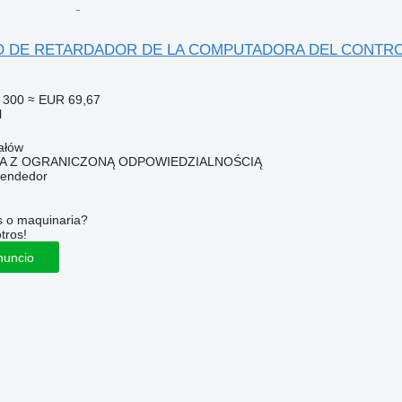
O DE RETARDADOR DE LA COMPUTADORA DEL CONTROLAD
 300
≈ EUR 69,67
l
ałów
KA Z OGRANICZONĄ ODPOWIEDZIALNOŚCIĄ
vendedor
s o maquinaria?
tros!
nuncio