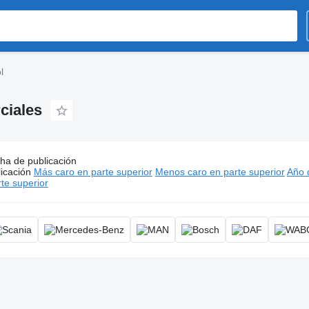
l
ciales
ha de publicación
cios:
Unidades de control, regulador, ECU, unidad de control e
icación
Más caro en parte superior
Menos caro en parte superior
Año d
70.000 - Gs. 13.000.000
te superior