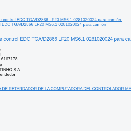
ol EDC TGA/D2866 LF20 MS6.1 0281020024 para camión
e control EDC TGA/D2866 LF20 MS6.1 0281020024 para ca
r
l
16167178
ia
TINHO S.A.
vendedor