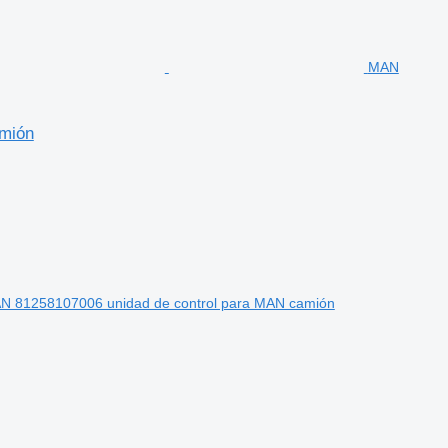
MAN
mión