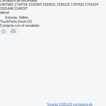
Cerradura de encendido
1407683 1744754 1532063 1910511 1535125 1767620 1741424
1921448 2148297
diésel
Estonia, Tallinn
TruckParts Eesti OÜ
Contacte con el vendedor
Scania 1535125 cerradura de