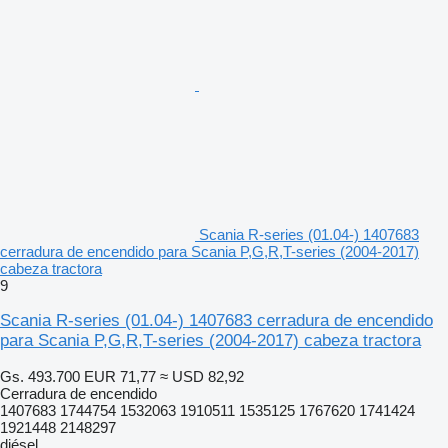
Scania R-series (01.04-) 1407683
cerradura de encendido para Scania P,G,R,T-series (2004-2017)
cabeza tractora
9
Scania R-series (01.04-) 1407683 cerradura de encendido
para Scania P,G,R,T-series (2004-2017) cabeza tractora
Gs. 493.700
EUR 71,77
≈ USD 82,92
Cerradura de encendido
1407683 1744754 1532063 1910511 1535125 1767620 1741424
1921448 2148297
diésel