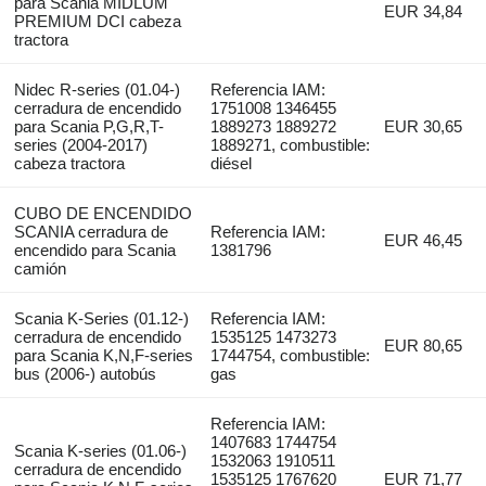
para Scania MIDLUM
EUR 34,84
PREMIUM DCI cabeza
tractora
Nidec R-series (01.04-)
Referencia IAM:
cerradura de encendido
1751008 1346455
para Scania P,G,R,T-
1889273 1889272
EUR 30,65
series (2004-2017)
1889271, combustible:
cabeza tractora
diésel
CUBO DE ENCENDIDO
SCANIA cerradura de
Referencia IAM:
EUR 46,45
encendido para Scania
1381796
camión
Scania K-Series (01.12-)
Referencia IAM:
cerradura de encendido
1535125 1473273
EUR 80,65
para Scania K,N,F-series
1744754, combustible:
bus (2006-) autobús
gas
Referencia IAM:
1407683 1744754
Scania K-series (01.06-)
1532063 1910511
cerradura de encendido
1535125 1767620
EUR 71,77