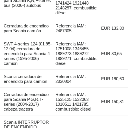
para Scania K,N,F-series
1741424 1921448
bus (2006-) autobús
2148297, combustible:
diésel
Cerradura de encendido
Referencia IAM:
EUR 133,80
para Scania camión
2487305
SWF 4-series 124 (01.95-
Referencia IAM:
12.04) cerradura de
1751008 1346455
encendido para Scania 4-
1889273 1889272
EUR 30,65
series (1995-2006)
1889271, combustible:
camión
diésel
Scania cerradura de
Referencia IAM:
EUR 180,60
encendido para camión
2930904
Cerradura de encendido
Referencia IAM:
para Scania P,G,R,T-
1535125 1532063
EUR 150,81
series (2004-2017)
1910511 1421785,
cabeza tractora
combustible: diésel
Scania INTERRUPTOR
DE ENCENDIDO