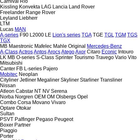
Carnival
Rio
Kissling
Konvekta
LAG
Lancia
Land Rover
Freelander
Range Rover
Leyland
Liebherr
LTM
Lucas
MAN
A-series
F90
L2000
LE
Lion's series
TGA
TGE
TGL
TGM
TGS
TGX
MB
Maestronic
Mafelec
Mahle Original
Mercedes-Benz
A-Class
Actros
Antos
Arocs
Atego
Axor
Citaro
Econic
Intouro
LK
MB
O-series
S-Class
Sprinter
Tourismo
Travego
Vario
Vito
Mitsubishi
Canter
FB
L-series
Pajero
Mobitec
Neoplan
Cityliner
Jetliner
Megaliner
Skyliner
Starliner
Transliner
Nissan
Atleon
Cabstar
NT
NV
Serena
Norba
Norgren
OEM
OM
Olsbergs
Opel
Combo
Corsa
Movano
Vivaro
Optare
Otokar
Sultan
PSVT
Palfinger
Pegaso
Peugeot
Boxer
Partner
Piaggio
Porter