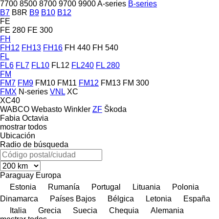
7700
8500
8700
9700
9900
A-series
B-series
B7
B8R
B9
B10
B12
FE
FE 280
FE 300
FH
FH12
FH13
FH16
FH 440
FH 540
FL
FL6
FL7
FL10
FL12
FL240
FL 280
FM
FM7
FM9
FM10
FM11
FM12
FM13
FM 300
FMX
N-series
VNL
XC
XC40
WABCO
Webasto
Winkler
ZF
Škoda
Fabia
Octavia
mostrar todos
Ubicación
Radio de búsqueda
Paraguay
Europa
Estonia
Rumanía
Portugal
Lituania
Polonia
Dinamarca
Países Bajos
Bélgica
Letonia
España
Italia
Grecia
Suecia
Chequia
Alemania