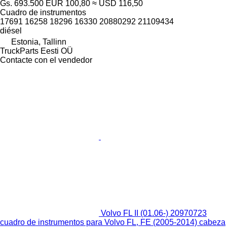
Gs. 693.500
EUR 100,80
≈ USD 116,50
Cuadro de instrumentos
17691 16258 18296 16330 20880292 21109434
diésel
Estonia, Tallinn
TruckParts Eesti OÜ
Contacte con el vendedor
Volvo FL II (01.06-) 20970723
cuadro de instrumentos para Volvo FL, FE (2005-2014) cabeza