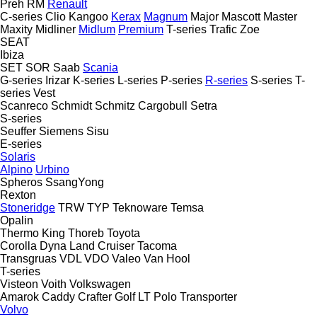
Preh
RM
Renault
C-series
Clio
Kangoo
Kerax
Magnum
Major
Mascott
Master
Maxity
Midliner
Midlum
Premium
T-series
Trafic
Zoe
SEAT
Ibiza
SET
SOR
Saab
Scania
G-series
Irizar
K-series
L-series
P-series
R-series
S-series
T-
series
Vest
Scanreco
Schmidt
Schmitz Cargobull
Setra
S-series
Seuffer
Siemens
Sisu
E-series
Solaris
Alpino
Urbino
Spheros
SsangYong
Rexton
Stoneridge
TRW
TYP
Teknoware
Temsa
Opalin
Thermo King
Thoreb
Toyota
Corolla
Dyna
Land Cruiser
Tacoma
Transgruas
VDL
VDO
Valeo
Van Hool
T-series
Visteon
Voith
Volkswagen
Amarok
Caddy
Crafter
Golf
LT
Polo
Transporter
Volvo