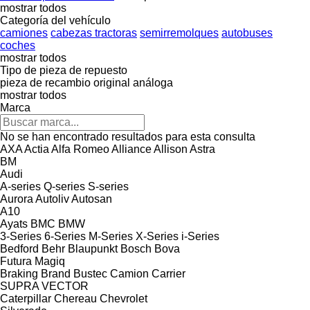
mostrar todos
Categoría del vehículo
camiones
cabezas tractoras
semirremolques
autobuses
coches
mostrar todos
Tipo de pieza de repuesto
pieza de recambio original
análoga
mostrar todos
Marca
No se han encontrado resultados para esta consulta
AXA
Actia
Alfa Romeo
Alliance
Allison
Astra
BM
Audi
A-series
Q-series
S-series
Aurora
Autoliv
Autosan
A10
Ayats
BMC
BMW
3-Series
6-Series
M-Series
X-Series
i-Series
Bedford
Behr
Blaupunkt
Bosch
Bova
Futura
Magiq
Braking
Brand
Bustec
Camion
Carrier
SUPRA
VECTOR
Caterpillar
Chereau
Chevrolet