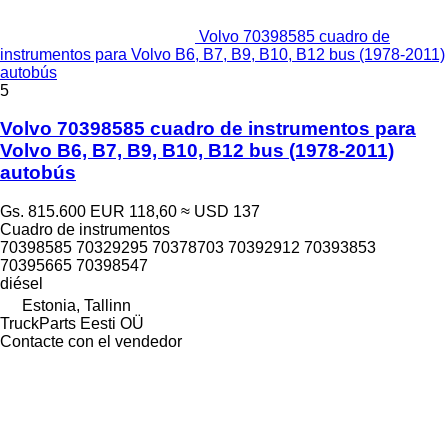
Volvo 70398585 cuadro de
instrumentos para Volvo B6, B7, B9, B10, B12 bus (1978-2011)
autobús
5
Volvo 70398585 cuadro de instrumentos para
Volvo B6, B7, B9, B10, B12 bus (1978-2011)
autobús
Gs. 815.600
EUR 118,60
≈ USD 137
Cuadro de instrumentos
70398585 70329295 70378703 70392912 70393853
70395665 70398547
diésel
Estonia, Tallinn
TruckParts Eesti OÜ
Contacte con el vendedor