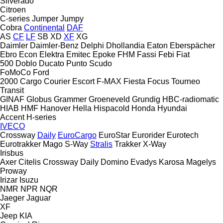
Silverado
Citroen
C-series
Jumper
Jumpy
Cobra
Continental
DAF
AS
CF
LF
SB
XD
XF
XG
Daimler
Daimler-Benz
Delphi
Dhollandia
Eaton
Eberspächer
Ebro
Econ
Elektra
Emitec
Epoke
FHM
Fassi
Febi
Fiat
500
Doblo
Ducato
Punto
Scudo
FoMoCo
Ford
2000
Cargo
Courier
Escort
F-MAX
Fiesta
Focus
Tourneo
Transit
GINAF
Globus
Grammer
Groeneveld
Grundig
HBC-radiomatic
HIAB
HMF
Hanover
Hella
Hispacold
Honda
Hyundai
Accent
H-series
IVECO
Crossway
Daily
EuroCargo
EuroStar
Eurorider
Eurotech
Eurotrakker
Mago
S-Way
Stralis
Trakker
X-Way
Irisbus
Axer
Citelis
Crossway
Daily
Domino
Evadys
Karosa
Magelys
Proway
Irizar
Isuzu
NMR
NPR
NQR
Jaeger
Jaguar
XF
Jeep
KIA