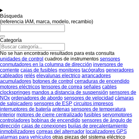
Búsqueda
(referencia IAM, marca, modelo, recambio)
Categoría
No se han encontrado resultados para esta consulta
unidades de control
cuadros de instrumentos
sensores
conmutadores en la columna de dirección
inversores de
corriente
cajas de fusibles
monitores
tacógrafos
generadores
cableados
relés
elevalunas electrico
arrancadores
acumuladores
botones de control
cerraduras de encendido
motores eléctricos
tensores de correa
señales
cables
clockspringes
mandos a distancia de suspensión
sensores de
NOx
ordenadores de abordo
sensores de velocidad
cámaras
de salpicadero
sensores de ESP
circuitos impresos
interruptores de batería
antenas
sensores de temperatura
interior
motores de cierre centralizado
fusibles
servomotores
controladores
bobinas de encendido
sensores de ángulo de
dirección
cajas de conexiones
bujías de precalentamiento
inmobilizadores
correas del alternador
localizadores GPS
alarmas para vehículos
otras piezas del sistema eléctrico