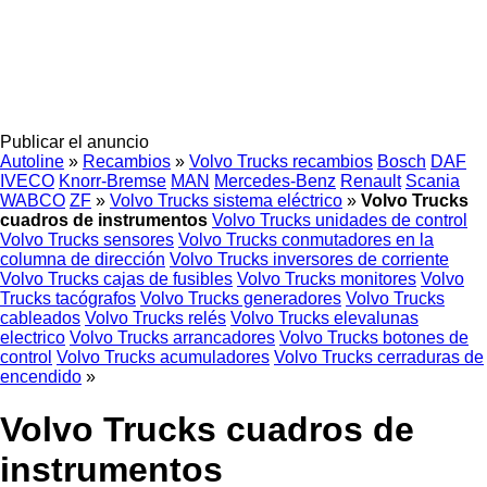
Publicar el anuncio
Autoline
»
Recambios
»
Volvo Trucks recambios
Bosch
DAF
IVECO
Knorr-Bremse
MAN
Mercedes-Benz
Renault
Scania
WABCO
ZF
»
Volvo Trucks sistema eléctrico
»
Volvo Trucks
cuadros de instrumentos
Volvo Trucks unidades de control
Volvo Trucks sensores
Volvo Trucks conmutadores en la
columna de dirección
Volvo Trucks inversores de corriente
Volvo Trucks cajas de fusibles
Volvo Trucks monitores
Volvo
Trucks tacógrafos
Volvo Trucks generadores
Volvo Trucks
cableados
Volvo Trucks relés
Volvo Trucks elevalunas
electrico
Volvo Trucks arrancadores
Volvo Trucks botones de
control
Volvo Trucks acumuladores
Volvo Trucks cerraduras de
encendido
»
Volvo Trucks cuadros de
instrumentos