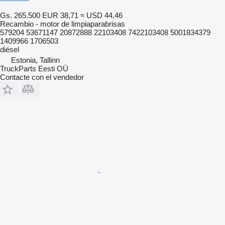
Gs. 265.500
EUR 38,71
≈ USD 44,46
Recambio - motor de limpiaparabrisas
579204 53671147 20872888 22103408 7422103408 5001834379
1409966 1706503
diésel
Estonia, Tallinn
TruckParts Eesti OÜ
Contacte con el vendedor