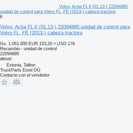
Volvo, Actia FL II (01.13-) 22094885
unidad de control para Volvo FL, FE (2013-) cabeza tractora
6
Volvo, Actia FL II (01.13-) 22094885 unidad de control para
Volvo FL, FE (2013-) cabeza tractora
Gs. 1.051.000
EUR 153,20
≈ USD 176
Recambio - unidad de control
22094885
diésel
Estonia, Tallinn
TruckParts Eesti OÜ
Contacte con el vendedor