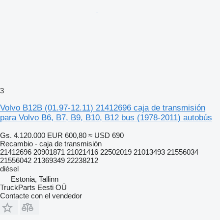
3
Volvo B12B (01.97-12.11) 21412696 caja de transmisión
para Volvo B6, B7, B9, B10, B12 bus (1978-2011) autobús
Gs. 4.120.000
EUR 600,80
≈ USD 690
Recambio - caja de transmisión
21412696 20901871 21021416 22502019 21013493 21556034
21556042 21369349 22238212
diésel
Estonia, Tallinn
TruckParts Eesti OÜ
Contacte con el vendedor