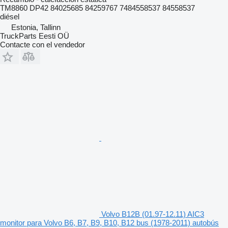
TM8860 DP42 84025685 84259767 7484558537 84558537
diésel
Estonia, Tallinn
TruckParts Eesti OÜ
Contacte con el vendedor
Volvo B12B (01.97-12.11) AIC3
monitor para Volvo B6, B7, B9, B10, B12 bus (1978-2011) autobús