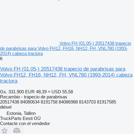
Volvo FH (01.05-) 20517438 trapecio
de parabrisas para Volvo FH12, FH16, NH12, FH, VNL780 (1993-
2014) cabeza tractora
6
Volvo FH (01.05-) 20517438 trapecio de parabrisas para
Volvo FH12, FH16, NH12, FH, VNL780 (1993-2014) cabeza
tractora
Gs. 331.900
EUR 48,39
≈ USD 55,58
Recambio - trapecio de parabrisas
20517438 84080634 8191758 84086988 8143703 81917585
diésel
Estonia, Tallinn
TruckParts Eesti OÜ
Contacte con el vendedor