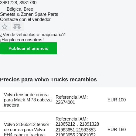
3981728, 3981730
Bélgica, Bree
Smeets & Zonen Spare Parts
Contacte con el vendedor
¿Vende vehículos o maquinaria?
¡Hagalo con nosotros!
Publicar el anuncio
Precios para Volvo Trucks recambios
Volvo tensor de correa
Referencia IAM:
para Mack MP8 cabeza
EUR 100
22674901
tractora
Referencia IAM:
21865212，21891328
Volvo 21865212 tensor
de correa para Volvo
EUR 160
21983651 21983653
FH4 cabeza tractora
21983655 23821052