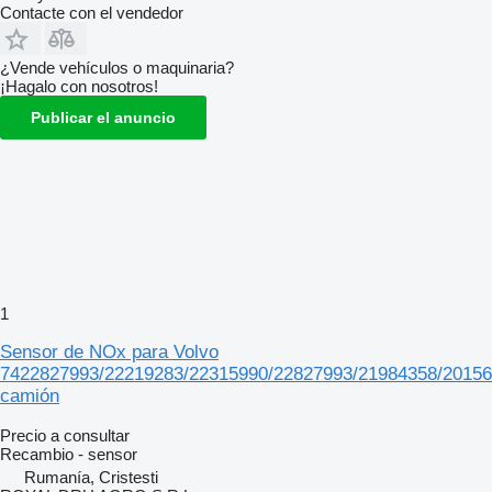
Contacte con el vendedor
¿Vende vehículos o maquinaria?
¡Hagalo con nosotros!
Publicar el anuncio
1
Sensor de NOx para Volvo
7422827993/22219283/22315990/22827993/21984358/20156
camión
Precio a consultar
Recambio - sensor
Rumanía, Cristesti