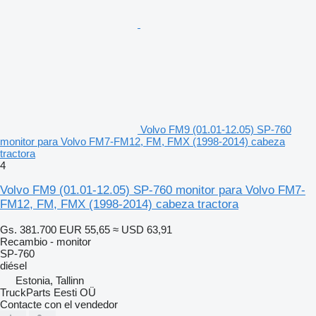
Volvo FM9 (01.01-12.05) SP-760
monitor para Volvo FM7-FM12, FM, FMX (1998-2014) cabeza
tractora
4
Volvo FM9 (01.01-12.05) SP-760 monitor para Volvo FM7-
FM12, FM, FMX (1998-2014) cabeza tractora
Gs. 381.700
EUR 55,65
≈ USD 63,91
Recambio - monitor
SP-760
diésel
Estonia, Tallinn
TruckParts Eesti OÜ
Contacte con el vendedor