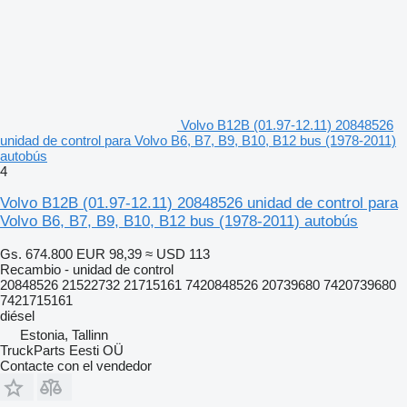
Volvo B12B (01.97-12.11) 20848526
unidad de control para Volvo B6, B7, B9, B10, B12 bus (1978-2011)
autobús
4
Volvo B12B (01.97-12.11) 20848526 unidad de control para
Volvo B6, B7, B9, B10, B12 bus (1978-2011) autobús
Gs. 674.800
EUR 98,39
≈ USD 113
Recambio - unidad de control
20848526 21522732 21715161 7420848526 20739680 7420739680
7421715161
diésel
Estonia, Tallinn
TruckParts Eesti OÜ
Contacte con el vendedor