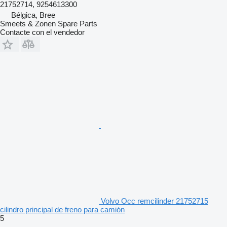
21752714, 9254613300
Bélgica, Bree
Smeets & Zonen Spare Parts
Contacte con el vendedor
Volvo Occ remcilinder 21752715
cilindro principal de freno para camión
5