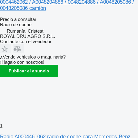
0004462062 / A0048204886 / 0048204886 / A0048205086 /
0048205086 camión
Precio a consultar
Radio de coche
Rumanía, Cristesti
ROYAL DRU AGRO S.R.L.
Contacte con el vendedor
¿Vende vehículos o maquinaria?
¡Hagalo con nosotros!
Publicar el anuncio
1
Radio A0004461062 radio de coche para Mercedes-Benz