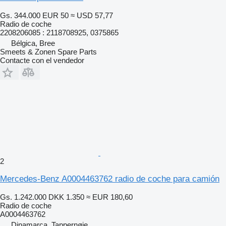
Gs. 344.000
EUR 50
≈ USD 57,77
Radio de coche
2208206085 : 2118708925, 0375865
Bélgica, Bree
Smeets & Zonen Spare Parts
Contacte con el vendedor
2
Mercedes-Benz A0004463762 radio de coche para camión
Gs. 1.242.000
DKK 1.350
≈ EUR 180,60
Radio de coche
A0004463762
Dinamarca, Tappernøje