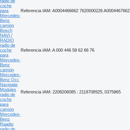
radio de
coche
para
Referencia IAM: A0004466662 7620000226 A0004467662
Mercedes-
Benz
camión
Bosch
NAVI /
RADIO
radio de
coche
Referencia IAM: A 000 446 58 62 66 76
para
Mercedes-
Benz
camión
Mercedes-
Benz Occ
Navigatie
Modules
Referencia IAM: 2208206085 : 2118708925, 0375865
radio de
coche
para
camión
Mercedes-
Benz
Raadio
radio de