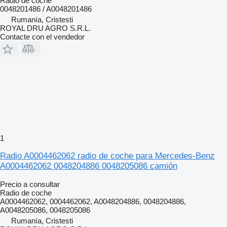
Radio de coche
0048201486 / A0048201486
Rumanía, Cristesti
ROYAL DRU AGRO S.R.L.
Contacte con el vendedor
1
Radio A0004462062 radio de coche para Mercedes-Benz
A0004462062 0048204886 0048205086 camión
Precio a consultar
Radio de coche
A0004462062, 0004462062, A0048204886, 0048204886,
A0048205086, 0048205086
Rumanía, Cristesti