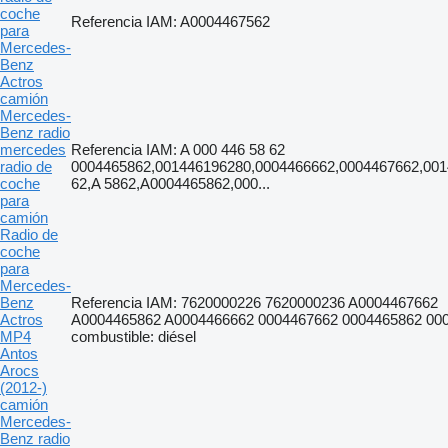
coche
Referencia IAM: A0004467562
para
Mercedes-
Benz
Actros
camión
Mercedes-
Benz radio
mercedes
Referencia IAM: A 000 446 58 62
radio de
0004465862,001446196280,0004466662,0004467662,001
coche
62,A 5862,A0004465862,000...
para
camión
Radio de
coche
para
Mercedes-
Benz
Referencia IAM: 7620000226 7620000236 A0004467662
Actros
A0004465862 A0004466662 0004467662 0004465862 00
MP4
combustible: diésel
Antos
Arocs
(2012-)
camión
Mercedes-
Benz radio