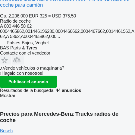
coche para camión
Gs. 2.236.000
EUR 325
≈ USD 375,50
Radio de coche
A 000 446 58 62
0004465862,001446196280,0004466662,0004467662,0014461962,A
62,A 5862,A0004465862,000...
Países Bajos, Veghel
BAS Parts & Tyres
Contacte con el vendedor
¿Vende vehículos o maquinaria?
¡Hagalo con nosotros!
Publicar el anuncio
Resultados de la búsqueda:
44 anuncios
Mostrar
Precios para Mercedes-Benz Trucks radios de
coche
Bosch