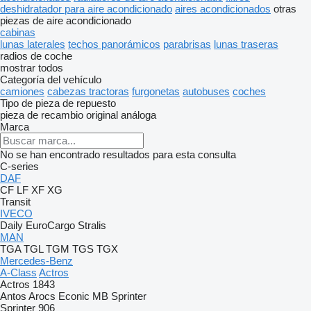
deshidratador para aire acondicionado
aires acondicionados
otras
piezas de aire acondicionado
cabinas
lunas laterales
techos panorámicos
parabrisas
lunas traseras
radios de coche
mostrar todos
Categoría del vehículo
camiones
cabezas tractoras
furgonetas
autobuses
coches
Tipo de pieza de repuesto
pieza de recambio original
análoga
Marca
No se han encontrado resultados para esta consulta
C-series
DAF
CF
LF
XF
XG
Transit
IVECO
Daily
EuroCargo
Stralis
MAN
TGA
TGL
TGM
TGS
TGX
Mercedes-Benz
A-Class
Actros
Actros 1843
Antos
Arocs
Econic
MB
Sprinter
Sprinter 906