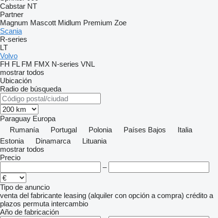
Cabstar
NT
Partner
Magnum
Mascott
Midlum
Premium
Zoe
Scania
R-series
LT
Volvo
FH
FL
FM
FMX
N-series
VNL
mostrar todos
Ubicación
Radio de búsqueda
Paraguay
Europa
Rumanía
Portugal
Polonia
Países Bajos
Italia
Estonia
Dinamarca
Lituania
mostrar todos
Precio
–
Tipo de anuncio
venta
del fabricante
leasing (alquiler con opción a compra)
crédito
a
plazos
permuta
intercambio
Año de fabricación