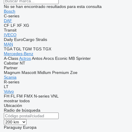
No se han encontrado resultados para esta consulta
Bosch
C-series
DAF
CF
LF
XF
XG
Transit
IVECO
Daily
EuroCargo
Stralis
MAN
TGA
TGL
TGM
TGS
TGX
Mercedes-Benz
A-Class
Actros
Antos
Arocs
Econic
MB
Sprinter
Cabstar
NT
Partner
Magnum
Mascott
Midlum
Premium
Zoe
Scania
R-series
LT
Volvo
FH
FL
FM
FMX
N-series
VNL
mostrar todos
Ubicación
Radio de búsqueda
Paraguay
Europa