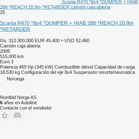
Scania R470 *8x4 *DUMPER + HIAB
288 *REACH 20.9m *RETARDER camión caja abierta
25
Scania R470 *8x4 *DUMPER + HIAB 288 *REACH 20.9m
*RETARDER
Gs. 312.300.000
EUR 45.400
≈ USD 52.460
Camión caja abierta
2006
515.000 km
Euro 3
Potencia
469 Hp (345 kW)
Combustible
diésel
Capacidad de carga
18.530 kg
Configuración del eje
8x4
Suspensión
resorte/neumática
Noruega
Nordbid Norge AS
6
años en Autoline
Contacte con el vendedor