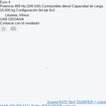
Euro 4
Potencia
469 Hp (345 kW)
Combustible
diésel
Capacidad de carga
16.000 kg
Configuración del eje
6x2
Lituania, Vilnius
UAB GEDAIVA
Contacte con el vendedor
Scania R470 *8x4 *DUMPER + crane
HIAB 288 *REACH 20.9m *RETARDER volquete