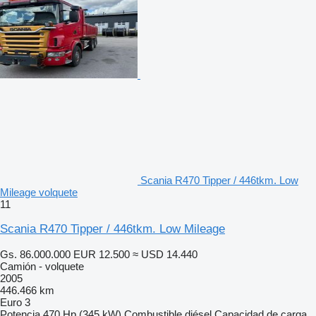
Scania R470 Tipper / 446tkm. Low
Mileage volquete
11
Scania R470 Tipper / 446tkm. Low Mileage
Gs. 86.000.000
EUR 12.500
≈ USD 14.440
Camión - volquete
2005
446.466 km
Euro 3
Potencia
470 Hp (345 kW)
Combustible
diésel
Capacidad de carga