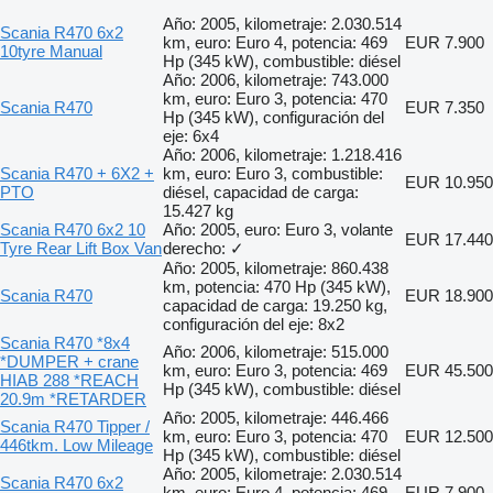
Año: 2005, kilometraje: 2.030.514
Scania R470 6x2
km, euro: Euro 4, potencia: 469
EUR 7.900
10tyre Manual
Hp (345 kW), combustible: diésel
Año: 2006, kilometraje: 743.000
km, euro: Euro 3, potencia: 470
Scania R470
EUR 7.350
Hp (345 kW), configuración del
eje: 6x4
Año: 2006, kilometraje: 1.218.416
Scania R470 + 6X2 +
km, euro: Euro 3, combustible:
EUR 10.950
PTO
diésel, capacidad de carga:
15.427 kg
Scania R470 6x2 10
Año: 2005, euro: Euro 3, volante
EUR 17.440
Tyre Rear Lift Box Van
derecho: ✓
Año: 2005, kilometraje: 860.438
km, potencia: 470 Hp (345 kW),
Scania R470
EUR 18.900
capacidad de carga: 19.250 kg,
configuración del eje: 8x2
Scania R470 *8x4
Año: 2006, kilometraje: 515.000
*DUMPER + crane
km, euro: Euro 3, potencia: 469
EUR 45.500
HIAB 288 *REACH
Hp (345 kW), combustible: diésel
20.9m *RETARDER
Año: 2005, kilometraje: 446.466
Scania R470 Tipper /
km, euro: Euro 3, potencia: 470
EUR 12.500
446tkm. Low Mileage
Hp (345 kW), combustible: diésel
Año: 2005, kilometraje: 2.030.514
Scania R470 6x2
km, euro: Euro 4, potencia: 469
EUR 7.900