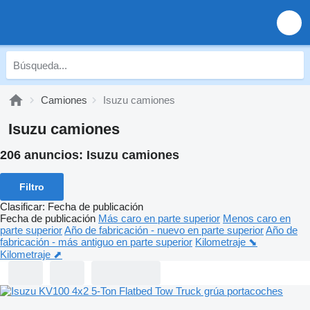
Camiones
Isuzu camiones
Isuzu camiones
206 anuncios:
Isuzu camiones
Filtro
Clasificar
:
Fecha de publicación
Fecha de publicación
Más caro en parte superior
Menos caro en
parte superior
Año de fabricación - nuevo en parte superior
Año de
fabricación - más antiguo en parte superior
Kilometraje ⬊
Kilometraje ⬈