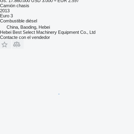
Gs. 17.860.000
USD 3.000
≈ EUR 2.597
Camión chasis
2013
Euro 3
Combustible
diésel
China, Baoding, Hebei
Hebei Best Select Machinery Equipment Co., Ltd
Contacte con el vendedor