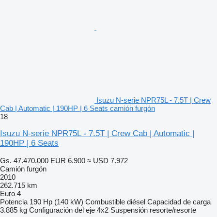
Isuzu N-serie NPR75L - 7.5T | Crew
Cab | Automatic | 190HP | 6 Seats camión furgón
18
Isuzu N-serie NPR75L - 7.5T | Crew Cab | Automatic |
190HP | 6 Seats
Gs. 47.470.000
EUR 6.900
≈ USD 7.972
Camión furgón
2010
262.715 km
Euro 4
Potencia
190 Hp (140 kW)
Combustible
diésel
Capacidad de carga
3.885 kg
Configuración del eje
4x2
Suspensión
resorte/resorte