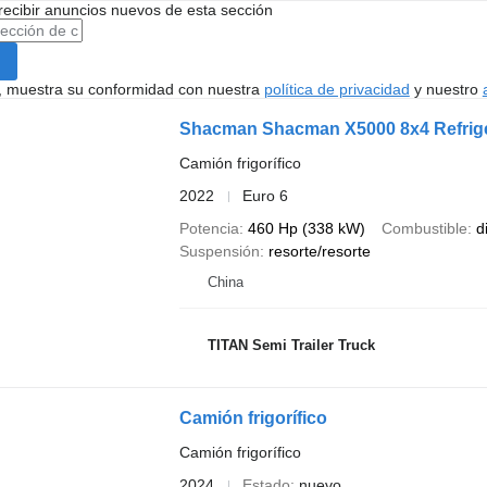
recibir anuncios nuevos de esta sección
uí, muestra su conformidad con nuestra
política de privacidad
y nuestro
Shacman Shacman X5000 8x4 Refrige
Camión frigorífico
2022
Euro 6
Potencia
460 Hp (338 kW)
Combustible
d
Suspensión
resorte/resorte
China
TITAN Semi Trailer Truck
Camión frigorífico
Camión frigorífico
2024
Estado
nuevo