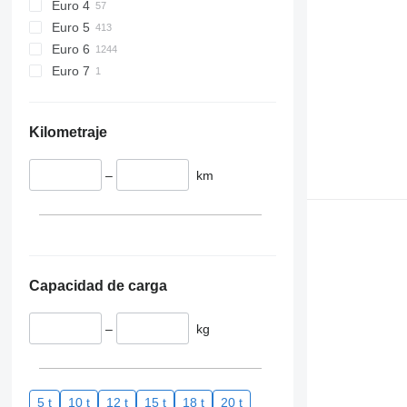
Euro 4
Euro 5
Euro 6
Euro 7
Kilometraje
–
km
Capacidad de carga
–
kg
5 t
10 t
12 t
15 t
18 t
20 t