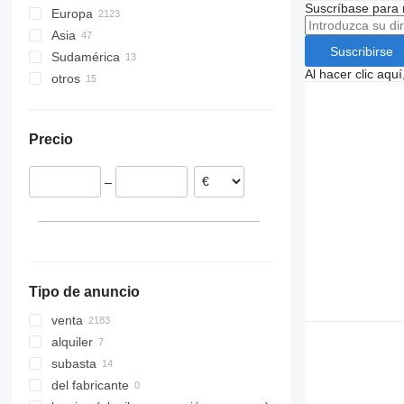
Suscríbase para 
Europa
Asia
Alemania
Suscribirse
Sudamérica
Países Bajos
Japón
Al hacer clic aq
otros
Polonia
China
Chile
Hungría
Turquía
Colombia
Ucrania
España
Perú
Precio
Rumanía
Argentina
Bélgica
–
Reino Unido
mostrar todos
Tipo de anuncio
venta
alquiler
subasta
del fabricante