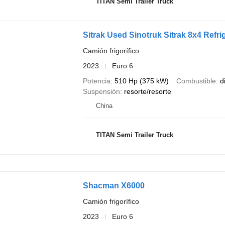
TITAN Semi Trailer Truck
Sitrak Used Sinotruk Sitrak 8x4 Refri
Camión frigorífico
2023
Euro 6
Potencia
510 Hp (375 kW)
Combustible
d
Suspensión
resorte/resorte
China
TITAN Semi Trailer Truck
Shacman X6000
Camión frigorífico
2023
Euro 6