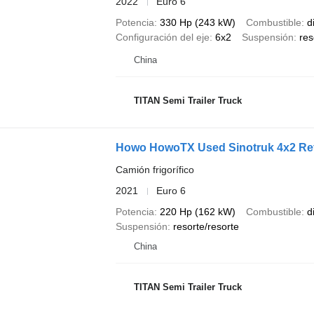
2022
Euro 6
Potencia
330 Hp (243 kW)
Combustible
d
Configuración del eje
6x2
Suspensión
res
China
TITAN Semi Trailer Truck
Howo HowoTX Used Sinotruk 4x2 Refr
Camión frigorífico
2021
Euro 6
Potencia
220 Hp (162 kW)
Combustible
d
Suspensión
resorte/resorte
China
TITAN Semi Trailer Truck