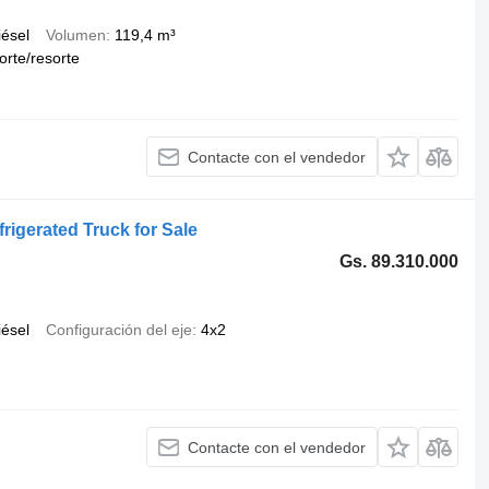
iésel
Volumen
119,4 m³
orte/resorte
Contacte con el vendedor
igerated Truck for Sale
Gs. 89.310.000
iésel
Configuración del eje
4x2
Contacte con el vendedor