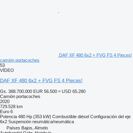
DAF XF 480 6x2 + FVG FS 4 Pieces!
camión portacoches
53
VÍDEO
DAF XF 480 6x2 + FVG FS 4 Pieces!
Gs. 388.700.000
EUR 56.500
≈ USD 65.280
Camión portacoches
2020
729.528 km
Euro 6
Potencia
480 Hp (353 kW)
Combustible
diésel
Configuración del eje
6x2
Suspensión
neumática/neumática
Países Bajos, Almelo
Autohandel Gebr. Heinhuis