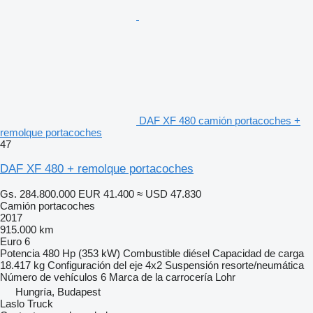
DAF XF 480 camión portacoches +
remolque portacoches
47
DAF XF 480 + remolque portacoches
Gs. 284.800.000
EUR 41.400
≈ USD 47.830
Camión portacoches
2017
915.000 km
Euro 6
Potencia
480 Hp (353 kW)
Combustible
diésel
Capacidad de carga
18.417 kg
Configuración del eje
4x2
Suspensión
resorte/neumática
Número de vehículos
6
Marca de la carrocería
Lohr
Hungría, Budapest
Laslo Truck