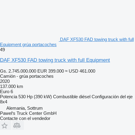
DAF XF530 FAD towing truck with full
Equipment grúa portacoches
49
DAF XF530 FAD towing truck with full Equipment
Gs. 2.745.000.000
EUR 399.000
≈ USD 461.000
Camión - grúa portacoches
2020
137.000 km
Euro 6
Potencia
530 Hp (390 kW)
Combustible
diésel
Configuración del eje
8x4
Alemania, Sottrum
Pawel‘s Truck Center GmbH
Contacte con el vendedor