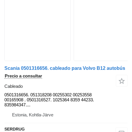
Scania 0501316656. cableado para Volvo B12 autobús
Precio a consultar
Cableado
0501316656. 051318208 00255302 00253558
00165908 . 0501316527. 1025364 8359 44233.
835984347....
Estonia, Kohtla-Järve
SERDRUG