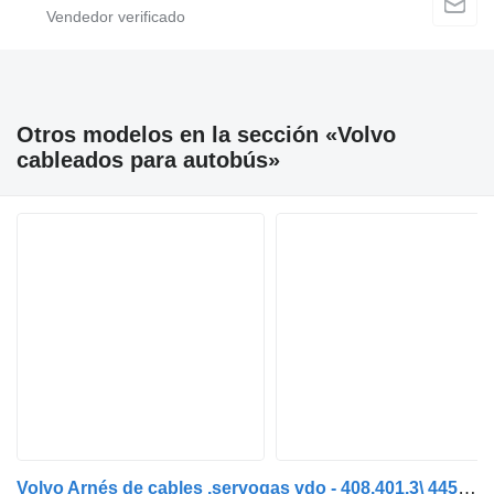
Otros modelos en la sección «Volvo
cableados para autobús»
Volvo Arnés de cables .servogas vdo - 408.401.3\ 445.804/5/020. 445.804. 131702 VOLVO cableado para Scania Volvo B12. Scania .Mercedes autobús