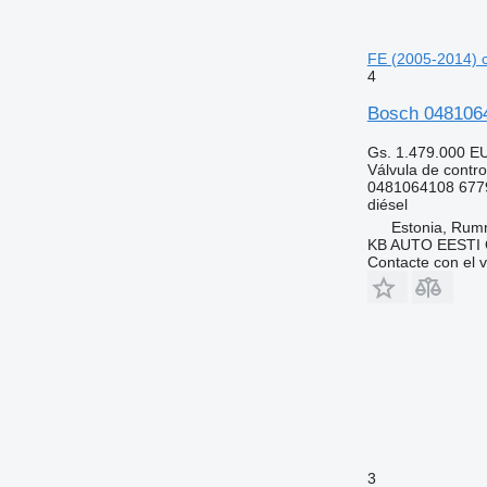
FE (2005-2014) 
4
Bosch 0481064
Gs. 1.479.000
E
Válvula de contro
0481064108 677
diésel
Estonia, Ru
KB AUTO EESTI
Contacte con el 
3