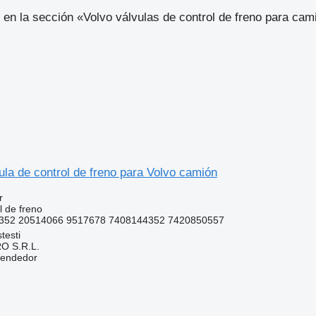
en la sección «Volvo válvulas de control de freno para cam
la de control de freno para Volvo camión
r
l de freno
4352 20514066 9517678 7408144352 7420850557
testi
O S.R.L.
vendedor