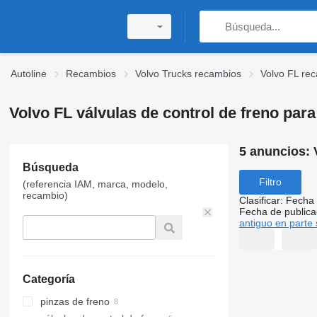
Autoline
Recambios
Volvo Trucks recambios
Volvo FL re
Volvo FL válvulas de control de freno par
5 anuncios:
Búsqueda
Filtro
(referencia IAM, marca, modelo,
recambio)
Clasificar
:
Fecha 
Fecha de publica
antiguo en parte 
Categoría
pinzas de freno