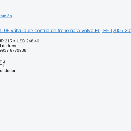
camión
108 válvula de control de freno para Volvo FL, FE (2005-2
UR 215
≈ USD 248,40
l de freno
9937 6779938
mmu
 OÜ
vendedor