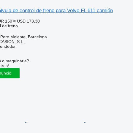
vula de control de freno para Volvo FL 611 camión
UR 150
≈ USD 173,30
l de freno
 Pere Molanta, Barcelona
ASION, S.L.
vendedor
s o maquinaria?
tros!
nuncio