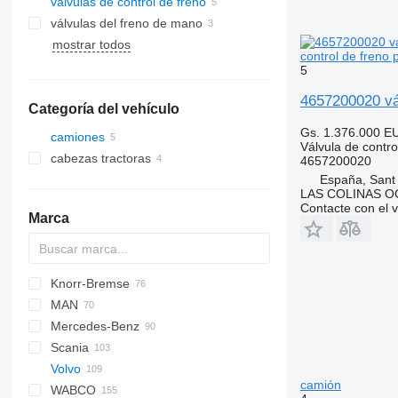
válvulas de control de freno
válvulas del freno de mano
mostrar todos
control de freno
5
4657200020 vál
Categoría del vehículo
Gs. 1.376.000
E
camiones
Válvula de contro
cabezas tractoras
4657200020
España, Sant
LAS COLINAS OC
Contacte con el 
Marca
Knorr-Bremse
CF
Cargo
Daily
MAN
LF
EuroCargo
Mercedes-Benz
XF
EuroStar
L2000
Scania
Eurotech
LE
A-Class
K-series
Volvo
Stralis
TGA
Actros
Magnum
R-series
camión
WABCO
Trakker
TGL
Antos
Midliner
F89