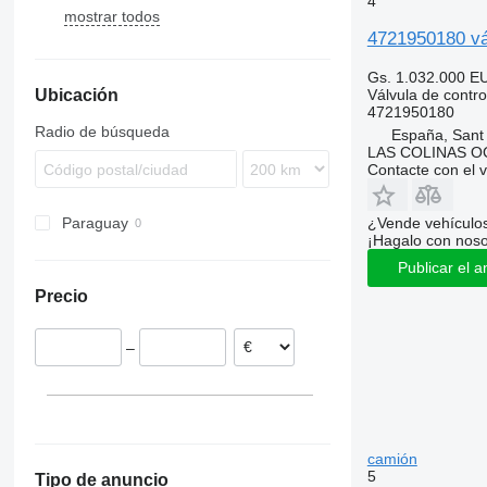
4
mostrar todos
TGM
Arocs
Midlum
FH
4721950180 vál
TGS
Atego
Premium
FL
FH12
TGX
Axor
FM
FH16
FL7
Gs. 1.032.000
E
Válvula de contro
Ubicación
Econic
FMX
FL10
FM7
4721950180
MB
N-series
FL611
FM12
Radio de búsqueda
España, Sant
SK
VNL
LAS COLINAS OC
Contacte con el 
¿Vende vehículo
Paraguay
¡Hagalo con noso
Publicar el a
Precio
–
camión
5
Tipo de anuncio