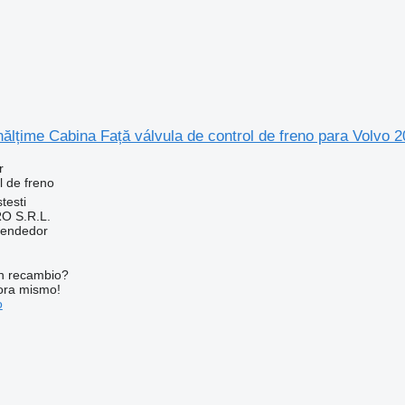
nălțime Cabina Față válvula de control de freno para Volvo
r
l de freno
testi
O S.R.L.
vendedor
n recambio?
ora mismo!
o