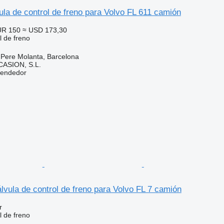
la de control de freno para Volvo FL 611 camión
UR 150
≈ USD 173,30
l de freno
 Pere Molanta, Barcelona
ASION, S.L.
vendedor
vula de control de freno para Volvo FL 7 camión
r
l de freno