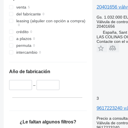
20401656 válvu
venta
del fabricante
Gs. 1.032.000
E
leasing (alquiler con opción a compra)
Válvula de contro
20401656
crédito
España, Sant
LAS COLINAS OC
a plazos
Contacte con el 
permuta
intercambio
Año de fabricación
–
3
9617223240 vál
Precio a consulta
¿Le faltan algunos filtros?
Válvula de contro
9617223240