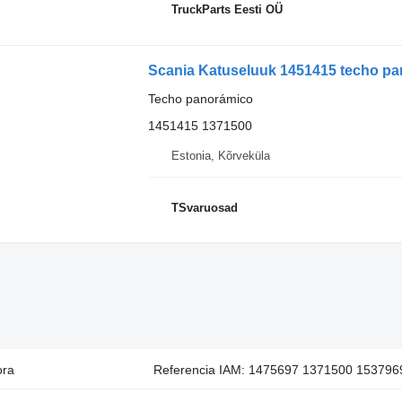
TruckParts Eesti OÜ
Scania Katuseluuk 1451415 techo pan
Techo panorámico
1451415 1371500
Estonia, Kõrveküla
TSvaruosad
ora
Referencia IAM: 1475697 1371500 1537969,