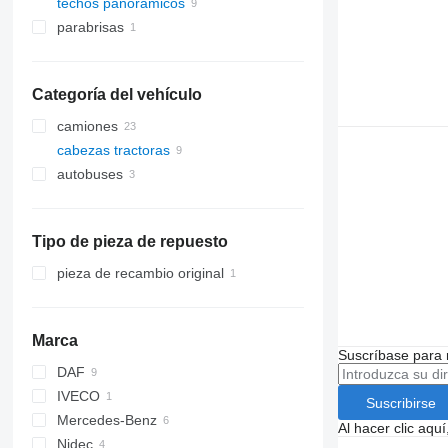
techos panorámicos
parabrisas
Categoría del vehículo
camiones
cabezas tractoras
autobuses
Tipo de pieza de repuesto
pieza de recambio original
Marca
Suscríbase para 
DAF
IVECO
CF
Suscribirse
Mercedes-Benz
XF
Stralis
TGX
Al hacer clic aq
Nidec
XG
Trakker
Actros