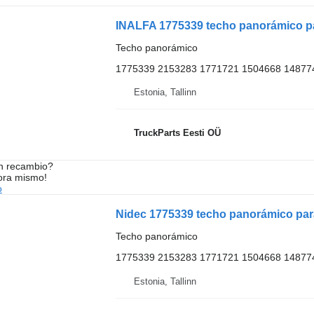
INALFA 1775339 techo panorámico par
Techo panorámico
1775339 2153283 1771721 1504668 14877
Estonia, Tallinn
TruckParts Eesti OÜ
n recambio?
ora mismo!
o
Nidec 1775339 techo panorámico para 
Techo panorámico
1775339 2153283 1771721 1504668 14877
Estonia, Tallinn