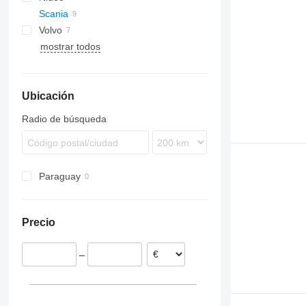
Scania
Antos
Volvo
Arocs
mostrar todos
Axor
FH
Ubicación
Radio de búsqueda
Paraguay
Precio
–