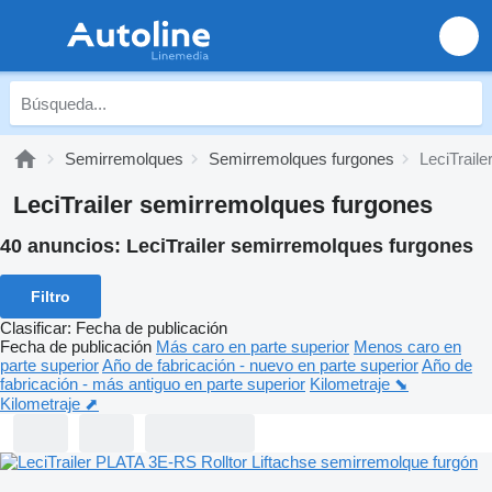
Semirremolques
Semirremolques furgones
LeciTrail
LeciTrailer semirremolques furgones
40 anuncios:
LeciTrailer semirremolques furgones
Filtro
Clasificar
:
Fecha de publicación
Fecha de publicación
Más caro en parte superior
Menos caro en
parte superior
Año de fabricación - nuevo en parte superior
Año de
fabricación - más antiguo en parte superior
Kilometraje ⬊
Kilometraje ⬈