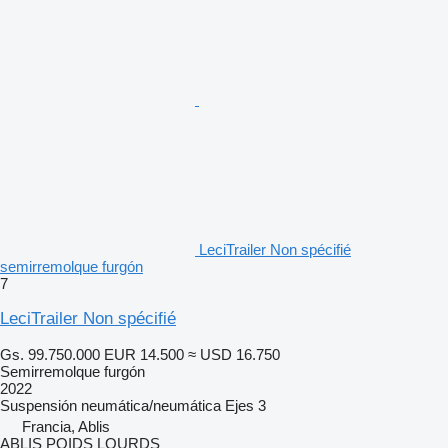
LeciTrailer Non spécifié
semirremolque furgón
7
LeciTrailer Non spécifié
Gs. 99.750.000
EUR 14.500
≈ USD 16.750
Semirremolque furgón
2022
Suspensión
neumática/neumática
Ejes
3
Francia, Ablis
ABLIS POIDS LOURDS