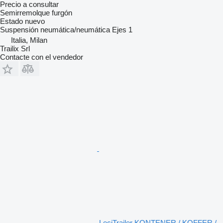
Precio a consultar
Semirremolque furgón
Estado
nuevo
Suspensión
neumática/neumática
Ejes
1
Italia, Milan
Trailix Srl
Contacte con el vendedor
LeciTrailer KONTENER / KOFFER /