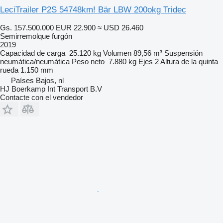
LeciTrailer P2S 54748km! Bär LBW 200okg Tridec
Gs. 157.500.000
EUR 22.900
≈ USD 26.460
Semirremolque furgón
2019
Capacidad de carga
25.120 kg
Volumen
89,56 m³
Suspensión
neumática/neumática
Peso neto
7.880 kg
Ejes
2
Altura de la quinta
rueda
1.150 mm
Países Bajos, nl
HJ Boerkamp Int Transport B.V
Contacte con el vendedor