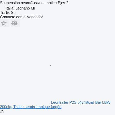
Suspensión
neumática/neumática
Ejes
2
Italia, Legnano MI
Trailix Srl
Contacte con el vendedor
LeciTrailer P2S 54748km! Bär LBW
200okg Tridec semirremolque furgón
25