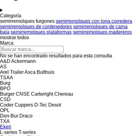
Categoría
semirremolques furgones
semirremolques con lona corredera
semirremolques de contenedores
semirremolques de cama
baja
semirremolques plataformas
semirremolques madereros
mostrar todos
Marca
No se han encontrado resultados para esta consulta
A&D
Ackermann
AS
Arel Trailer
Asca
Bulthuis
TSAA
Burg
BPO
Burger
CNSE
Cartwright
Chereau
CSD
Coder
Cuppers
D-Tec
Desot
OPL
Don-Bur
Draco
TXA
Ekeri
L-series
T-series