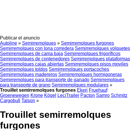
Publicar el anuncio
Autoline
»
Semirremolques
»
Semirremolques furgones
Semirremolques con lona corredera
Semirremolques volquetes
Semirremolques de cama baja
Semirremolques frigoríficos
Semirremolques de contenedores
Semirremolques plataformas
Semirremolques cajas abiertas
Semirremolques pisos moviles
Semirremolques toldos
Semirremolques portacoches
Semirremolques madereros
Semirremolques hormigoneras
Semirremolques para transporte de ganado
Semirremolques
para transporte de grano
Semirremolques modulares
»
Trouillet semirremolques furgones
Ekeri
Fruehauf
Groenewegen
Krone
Kögel
LeciTrailer
Pacton
Samro
Schmitz
Cargobull
Talson
»
Trouillet semirremolques
furgones