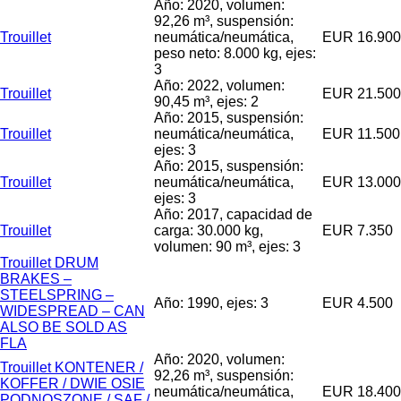
Año: 2020, volumen:
92,26 m³, suspensión:
Trouillet
neumática/neumática,
EUR 16.900
peso neto: 8.000 kg, ejes:
3
Año: 2022, volumen:
Trouillet
EUR 21.500
90,45 m³, ejes: 2
Año: 2015, suspensión:
Trouillet
neumática/neumática,
EUR 11.500
ejes: 3
Año: 2015, suspensión:
Trouillet
neumática/neumática,
EUR 13.000
ejes: 3
Año: 2017, capacidad de
Trouillet
carga: 30.000 kg,
EUR 7.350
volumen: 90 m³, ejes: 3
Trouillet DRUM
BRAKES –
STEELSPRING –
Año: 1990, ejes: 3
EUR 4.500
WIDESPREAD – CAN
ALSO BE SOLD AS
FLA
Año: 2020, volumen:
Trouillet KONTENER /
92,26 m³, suspensión:
KOFFER / DWIE OSIE
neumática/neumática,
EUR 18.400
PODNOSZONE / SAF /