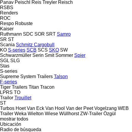
Panav
Peischl
Reis Treyler
Reisch
RSBS
Renders
ROC
Respo
Robuste
Kaiser
Ruthmann
SDC
SOR
SRT
Samro
SR
ST
Scania
Schmitz Cargobull
KO
S-series
SCB
SCS
SKO
SW
Schwarzmüller
Serin
Smit
Sommer
Spier
SGL
SLG
Stas
S-series
Supreme
System Trailers
Talson
F-series
Tiger Trailers
Titan
Tracon
LPRS
TO
Trailor
Trouillet
ST
Turbos Hoet
Van Eck
Van Hool
Van der Peet
Vogelzang
WEB
Trailer
Weka
Wielton
Wiese
Wüllhorst
ZW-Trailer
Özgül
mostrar todos
Ubicación
Radio de búsqueda