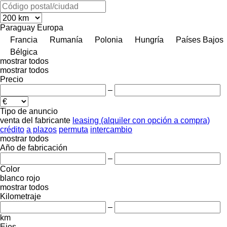
Paraguay
Europa
Francia
Rumanía
Polonia
Hungría
Países Bajos
Bélgica
mostrar todos
mostrar todos
Precio
–
Tipo de anuncio
venta
del fabricante
leasing (alquiler con opción a compra)
crédito
a plazos
permuta
intercambio
mostrar todos
Año de fabricación
–
Color
blanco
rojo
mostrar todos
Kilometraje
–
km
Ejes