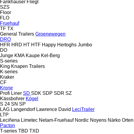
Fankhauser
Fliegl
SZS
Floor
FLO
Fruehauf
TF
TX
General Trailers
Groenewegen
DRO
HFR
HRD
HT
HTF
Happy
Hertoghs
Jumbo
DO
Junge
KMA
Kaupe
Kel-Berg
S-series
King
Knapen Trailers
K-series
Kraker
CF
Krone
Profi Liner
SD
SDK
SDP
SDR
SZ
Kässbohrer
Kögel
S 24
SN
SP
LAG
Langendorf
Lawrence David
LeciTrailer
LTP
Leciñena
Limetec
Netam-Fruehauf
Nordic
Noyens
Närko
Orten
Pacton
T-series
TBD
TXD