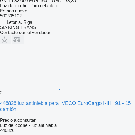
Gs. 1.032.000
EUR 150
≈ USD 173,30
Luz del coche - faro delantero
Estado
nuevo
500305102
Letonia, Riga
SIA KING TRANS
Contacte con el vendedor
2
446826 luz antiniebla para IVECO EuroCargo I-III | 91 - 15
camión
Precio a consultar
Luz del coche - luz antiniebla
446826