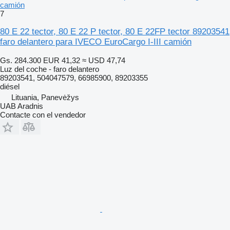
camión
7
80 E 22 tector, 80 E 22 P tector, 80 E 22FP tector 89203541
faro delantero para IVECO EuroCargo I-III camión
Gs. 284.300
EUR 41,32
≈ USD 47,74
Luz del coche - faro delantero
89203541, 504047579, 66985900, 89203355
diésel
Lituania, Panevėžys
UAB Aradnis
Contacte con el vendedor