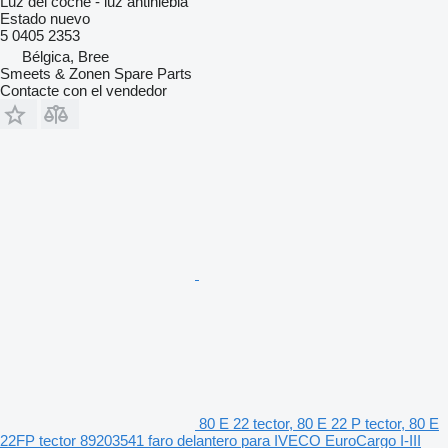
Luz del coche - luz antiniebla
Estado
nuevo
5 0405 2353
Bélgica, Bree
Smeets & Zonen Spare Parts
Contacte con el vendedor
80 E 22 tector, 80 E 22 P tector, 80 E
22FP tector 89203541 faro delantero para IVECO EuroCargo I-III