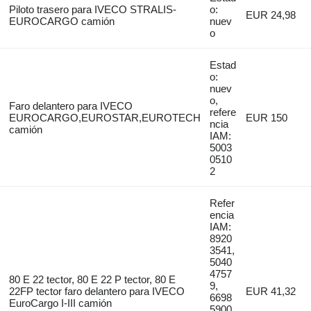
Piloto trasero para IVECO STRALIS-
o:
EUR 24,98
EUROCARGO camión
nuev
o
Estad
o:
nuev
o,
Faro delantero para IVECO
refere
EUROCARGO,EUROSTAR,EUROTECH
EUR 150
ncia
camión
IAM:
5003
0510
2
Refer
encia
IAM:
8920
3541,
5040
4757
80 E 22 tector, 80 E 22 P tector, 80 E
9,
22FP tector faro delantero para IVECO
EUR 41,32
6698
EuroCargo I-III camión
5900,