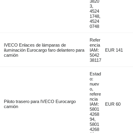
3820
3,
4524
1748,
4524
0748
Refer
IVECO Enlaces de lámparas de
encia
iluminación Eurocargo faro delantero para
IAM:
EUR 141
camión
5042
38117
Estad
o:
nuev
o,
refere
ncia
Piloto trasero para IVECO Eurocargo
IAM:
EUR 60
camión
5801
4268
94,
5801
4268