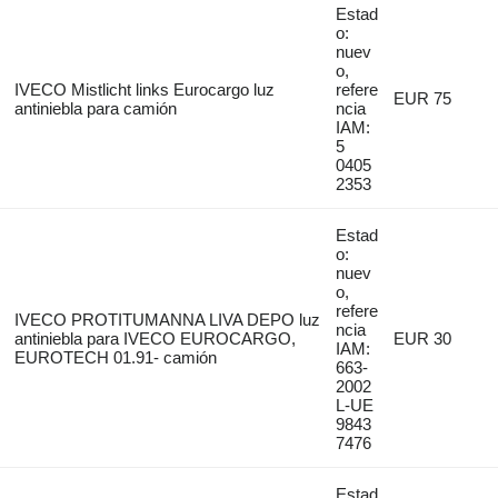
Estad
o:
nuev
o,
IVECO Mistlicht links Eurocargo luz
refere
EUR 75
antiniebla para camión
ncia
IAM:
5
0405
2353
Estad
o:
nuev
o,
refere
IVECO PROTITUMANNA LIVA DEPO luz
ncia
antiniebla para IVECO EUROCARGO,
EUR 30
IAM:
EUROTECH 01.91- camión
663-
2002
L-UE
9843
7476
Estad