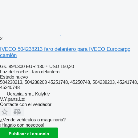
2
IVECO 504238213 faro delantero para IVECO Eurocargo
camión
Gs. 894.300
EUR 130
≈ USD 150,20
Luz del coche - faro delantero
Estado
nuevo
504238213, 504238203 45251748, 45250748, 504238203, 45241748,
45240748
Ucrania, smt. Kulykiv
V.Y.parts.Ltd
Contacte con el vendedor
¿Vende vehículos o maquinaria?
¡Hagalo con nosotros!
Publicar el anuncio