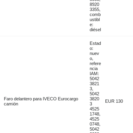
8920
3355,
comb
ustibl
e:
diésel
Estad
o:
nuev
o,
refere
ncia
IAM:
5042
3821
3,
5042
Faro delantero para IVECO Eurocargo
3820
EUR 130
camión
3
4525
1748,
4525
0748,
5042