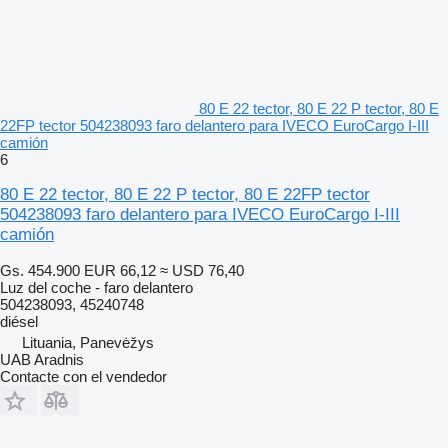
80 E 22 tector, 80 E 22 P tector, 80 E
22FP tector 504238093 faro delantero para IVECO EuroCargo I-III
camión
6
80 E 22 tector, 80 E 22 P tector, 80 E 22FP tector
504238093 faro delantero para IVECO EuroCargo I-III
camión
Gs. 454.900
EUR 66,12
≈ USD 76,40
Luz del coche - faro delantero
504238093, 45240748
diésel
Lituania, Panevėžys
UAB Aradnis
Contacte con el vendedor