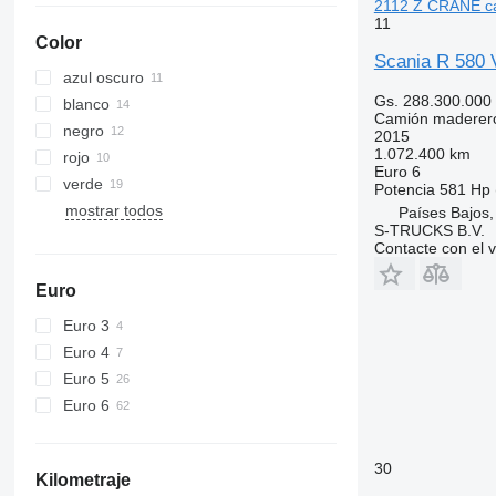
2112 Z CRANE c
11
Color
Scania R 58
azul oscuro
Gs. 288.300.000
blanco
Camión maderer
negro
2015
1.072.400 km
rojo
Euro 6
verde
Potencia
581 Hp 
mostrar todos
Países Bajos
S-TRUCKS B.V.
Contacte con el 
Euro
Euro 3
Euro 4
Euro 5
Euro 6
30
Kilometraje