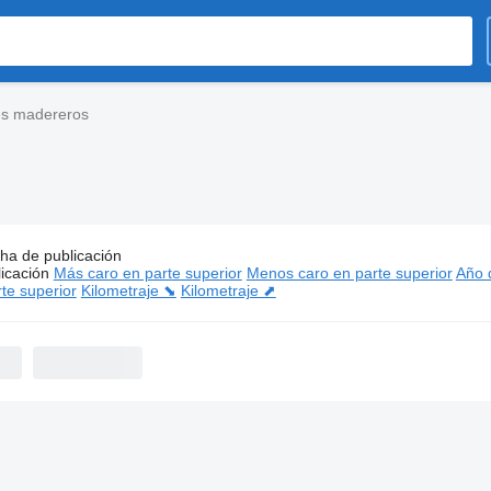
es madereros
ha de publicación
os:
Scania camiones madereros
icación
Más caro en parte superior
Menos caro en parte superior
Año d
te superior
Kilometraje ⬊
Kilometraje ⬈