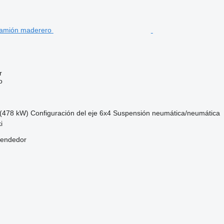
r
o
(478 kW)
Configuración del eje
6x4
Suspensión
neumática/neumática
i
vendedor