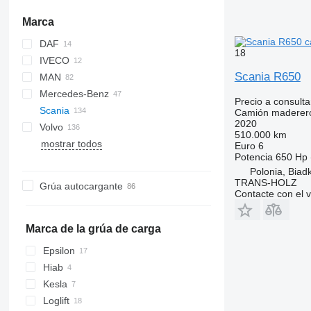
Marca
DAF
18
IVECO
CF
Scania R650
MAN
XF
Stralis
43101
Mercedes-Benz
X-Way
TGA
Precio a consulta
Scania
TGS
Actros
K-series
Camión maderer
2020
Volvo
TGX
Antos
Kerax
G-series
E-series
Phoenix
510.000 km
mostrar todos
Arocs
Magnum
LB
FH
131
G164
Euro 6
Potencia
650 Hp 
Atego
T-series
P-series
FL
G450
Polonia, Biadk
eActros
R-series
FM
G480
P400
TRANS-HOLZ
Grúa autocargante
S-series
FMX
G490
P450
R143
Contacte con el 
L-series
G500
R420
S-series
R440
Marca de la grúa de carga
R450
Epsilon
R480
Hiab
R490
Kesla
R500
Loglift
R520