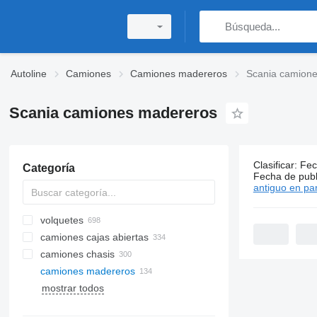
Autoline
Camiones
Camiones madereros
Scania camion
Scania camiones madereros
Clasificar
:
Fec
Categoría
134 anunci
Fecha de publ
antiguo en par
volquetes
camiones cajas abiertas
camiones chasis
camiones madereros
mostrar todos