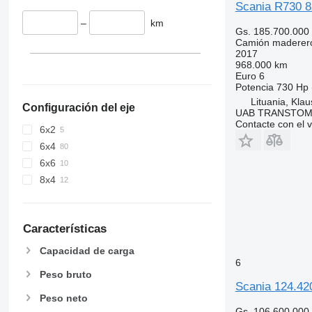
Scania R730 8X
–
km
Gs. 185.700.000
Camión maderer
2017
968.000 km
Euro 6
Potencia
730 Hp 
Lituania, Klau
Configuración del eje
UAB TRANSTO
Contacte con el 
6x2
6x4
6x6
8x4
Características
Capacidad de carga
6
Peso bruto
Scania 124.42
Peso neto
Gs. 106.600.000