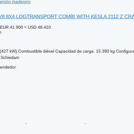
amión maderero
0 V8 8X4 LOGTRANSPORT COMBI WITH KESLA 2112 Z CR
EUR 41.900
≈ USD 48.410
o
(427 kW)
Combustible
diésel
Capacidad de carga
15.390 kg
Configura
, Schiedam
vendedor