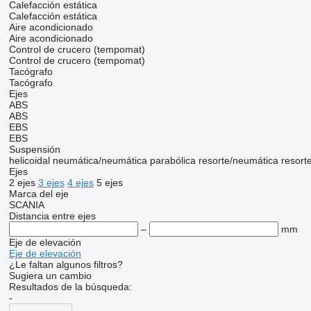
Calefacción estática
Calefacción estática
Aire acondicionado
Aire acondicionado
Control de crucero (tempomat)
Control de crucero (tempomat)
Tacógrafo
Tacógrafo
Ejes
ABS
ABS
EBS
EBS
Suspensión
helicoidal
neumática/neumática
parabólica
resorte/neumática
resort
Ejes
2 ejes
3 ejes
4 ejes
5 ejes
Marca del eje
SCANIA
Distancia entre ejes
–
mm
Eje de elevación
Eje de elevación
¿Le faltan algunos filtros?
Sugiera un cambio
Resultados de la búsqueda:
-