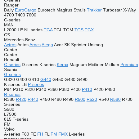
C-series
Ranger
Daily
EuroCargo
Eurotech
Magirus
Stralis
Trakker
Turbostar
X-Way
4700
7400
7600
C-series
MAN
L2000
LE
NL series
TGA
TGL
TGM
TGS
TGX
CS
Mercedes-Benz
Actros
Antos
Arocs
Atego
Axor
SK
Sprinter
Unimog
Canter
Canter
Renault
C-series
D-series
K-series
Kerax
Magnum
Midliner
Midlum
Premium
Scania
G-series
G320
G400
G410
G440
G450
G480
G490
K-series
LB
P-series
P94
P310
P320
P340
P360
P380
P400
P410
P420
P450
R-series
R380
R420
R440
R450
R480
R490
R500
R520
R540
R580
R730
S-series
S580
L7500
815
T-series
FM
Volvo
A-series
F89
FE
FH
FL
FM
FMX
L-series