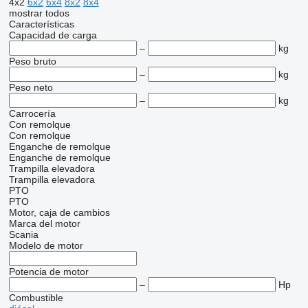
4x2
6x2
6x4
8x2
8x4
mostrar todos
Características
Capacidad de carga
–
kg
Peso bruto
–
kg
Peso neto
–
kg
Carrocería
Con remolque
Con remolque
Enganche de remolque
Enganche de remolque
Trampilla elevadora
Trampilla elevadora
PTO
PTO
Motor, caja de cambios
Marca del motor
Scania
Modelo de motor
Potencia de motor
–
Hp
Combustible