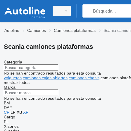
Autoline
Camiones
Camiones plataformas
Scania camion
Scania camiones plataformas
Categoría
No se han encontrado resultados para esta consulta
volquetes
camiones cajas abiertas
camiones chasis
camiones plata
mostrar todos
Marca
No se han encontrado resultados para esta consulta
BM
DAF
CF
LF
XB
XF
Cargo
FL
X series