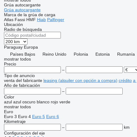
mostrar todos
Grúa autocargante
Grúa autocargante
Marca de la grúa de carga
Atlas
Fassi
HMF
Hiab
Palfinger
Ubicación
Radio de búsqueda
Paraguay
Europa
Países Bajos
Reino Unido
Polonia
Estonia
Rumanía
mostrar todos
Precio
–
Tipo de anuncio
venta
del fabricante
leasing (alquiler con opción a compra)
crédito
a
Año de fabricación
–
Color
azul
azul oscuro
blanco
rojo
verde
mostrar todos
Euro
Euro 3
Euro 4
Euro 5
Euro 6
Kilometraje
–
km
Configuración del eje