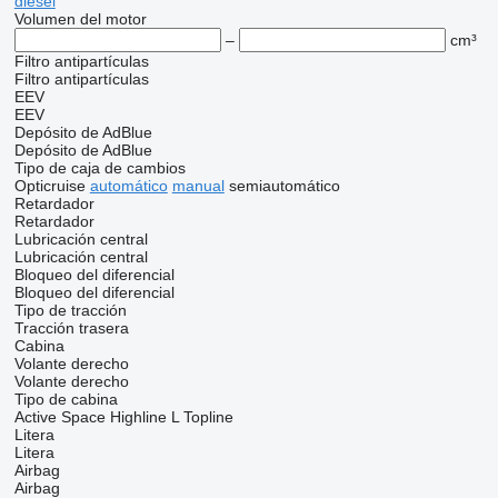
diésel
Volumen del motor
–
cm³
Filtro antipartículas
Filtro antipartículas
EEV
EEV
Depósito de AdBlue
Depósito de AdBlue
Tipo de caja de cambios
Opticruise
automático
manual
semiautomático
Retardador
Retardador
Lubricación central
Lubricación central
Bloqueo del diferencial
Bloqueo del diferencial
Tipo de tracción
Tracción trasera
Cabina
Volante derecho
Volante derecho
Tipo de cabina
Active Space
Highline
L
Topline
Litera
Litera
Airbag
Airbag