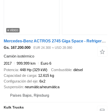
VÍDEO
Mercedes-Benz ACTROS 2745 Giga Space - Refrigerated box REFRIGERATION ENGINE -
Gs. 167.200.000
EUR 24.300
≈ USD 28.080
Camión isotérmico
2017
999.999 km
Euro 6
Potencia
448 Hp (329 kW)
Combustible
diésel
Capacidad de carga
12.615 kg
Configuración del eje
6x2
Suspensión
neumática/neumática
Países Bajos, Rijnsburg
Kulk Trucks