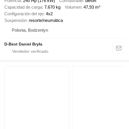
Potencia
240 Hp (176 kW)
Combustible
diésel
Capacidad de carga
7.670 kg
Volumen
47,93 m³
Configuración del eje
4x2
Suspensión
resorte/neumática
Polonia, Bodzentyn
D-Best Daniel Bryła