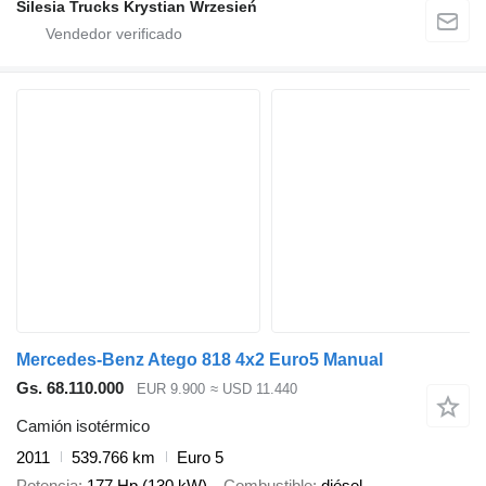
Silesia Trucks Krystian Wrzesień
Mercedes-Benz Atego 818 4x2 Euro5 Manual
Gs. 68.110.000
EUR 9.900
≈ USD 11.440
Camión isotérmico
2011
539.766 km
Euro 5
Potencia
177 Hp (130 kW)
Combustible
diésel