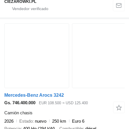
CIEZAROWKI.PL
Mercedes-Benz Arocs 3242
Gs. 746.400.000
EUR 108.500
≈ USD 125.400
Camión chasis
2026
Estado
nuevo
250 km
Euro 6
Potencia
400 Hp (294 kW)
Combustible
diésel