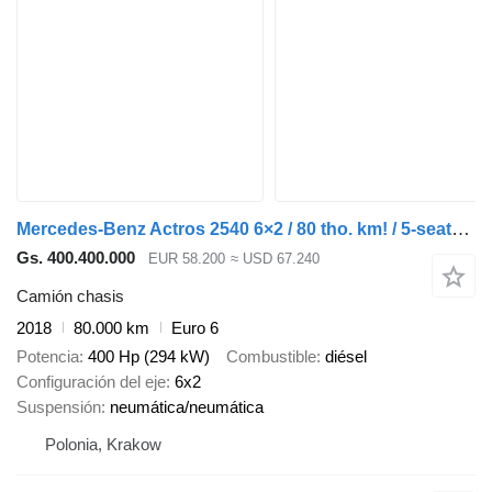
Mercedes-Benz Actros 2540 6×2 / 80 tho. km! / 5-seater cab! / BDF / 6 units
Gs. 400.400.000
EUR 58.200
≈ USD 67.240
Camión chasis
2018
80.000 km
Euro 6
Potencia
400 Hp (294 kW)
Combustible
diésel
Configuración del eje
6x2
Suspensión
neumática/neumática
Polonia, Krakow