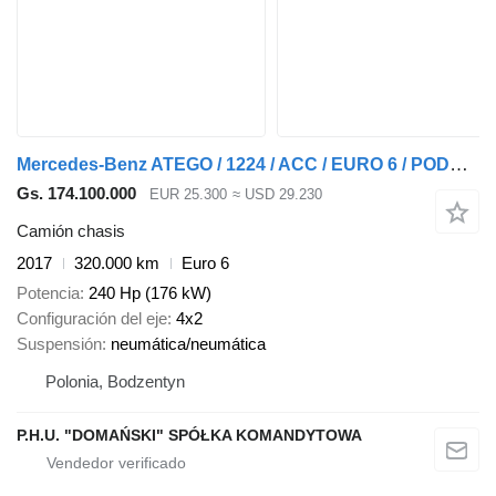
Mercedes-Benz ATEGO / 1224 / ACC / EURO 6 / PODWOZIE DO ZABUDOWY / DŁ. 4,8 M
Gs. 174.100.000
EUR 25.300
≈ USD 29.230
Camión chasis
2017
320.000 km
Euro 6
Potencia
240 Hp (176 kW)
Configuración del eje
4x2
Suspensión
neumática/neumática
Polonia, Bodzentyn
P.H.U. "DOMAŃSKI" SPÓŁKA KOMANDYTOWA