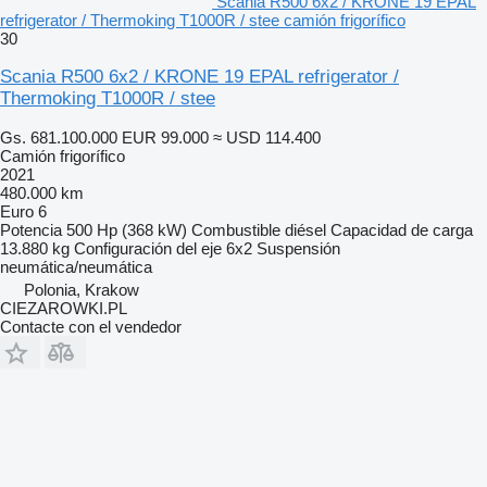
Scania R500 6x2 / KRONE 19 EPAL
refrigerator / Thermoking T1000R / stee camión frigorífico
30
Scania R500 6x2 / KRONE 19 EPAL refrigerator /
Thermoking T1000R / stee
Gs. 681.100.000
EUR 99.000
≈ USD 114.400
Camión frigorífico
2021
480.000 km
Euro 6
Potencia
500 Hp (368 kW)
Combustible
diésel
Capacidad de carga
13.880 kg
Configuración del eje
6x2
Suspensión
neumática/neumática
Polonia, Krakow
CIEZAROWKI.PL
Contacte con el vendedor