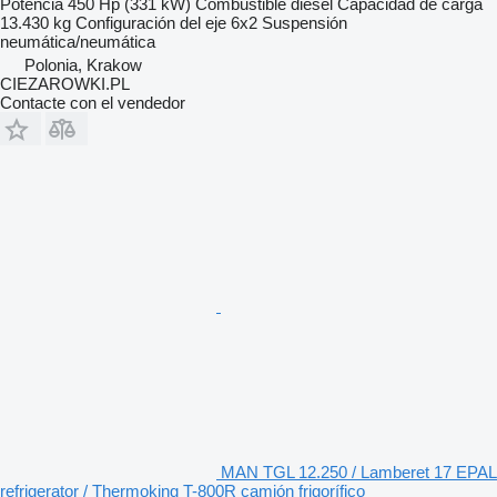
Potencia
450 Hp (331 kW)
Combustible
diésel
Capacidad de carga
13.430 kg
Configuración del eje
6x2
Suspensión
neumática/neumática
Polonia, Krakow
CIEZAROWKI.PL
Contacte con el vendedor
MAN TGL 12.250 / Lamberet 17 EPAL
refrigerator / Thermoking T-800R camión frigorífico