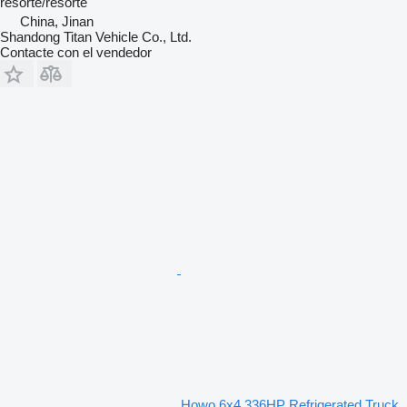
resorte/resorte
China, Jinan
Shandong Titan Vehicle Co., Ltd.
Contacte con el vendedor
Howo 6x4 336HP Refrigerated Truck