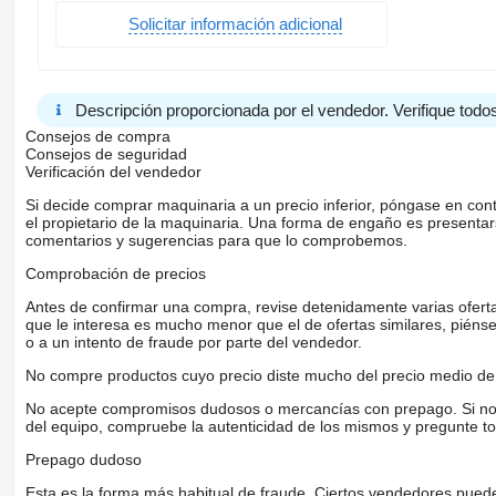
Solicitar información adicional
Descripción proporcionada por el vendedor. Verifique todos
Consejos de compra
Consejos de seguridad
Verificación del vendedor
Si decide comprar maquinaria a un precio inferior, póngase en con
el propietario de la maquinaria. Una forma de engaño es present
comentarios y sugerencias para que lo comprobemos.
Comprobación de precios
Antes de confirmar una compra, revise detenidamente varias ofertas 
que le interesa es mucho menor que el de ofertas similares, piénsel
o a un intento de fraude por parte del vendedor.
No compre productos cuyo precio diste mucho del precio medio de 
No acepte compromisos dudosos o mercancías con prepago. Si no lo 
del equipo, compruebe la autenticidad de los mismos y pregunte to
Prepago dudoso
Esta es la forma más habitual de fraude. Ciertos vendedores pued