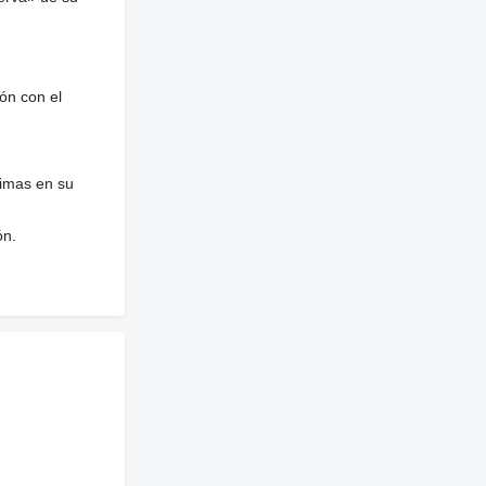
ón con el
nimas en su
ón.