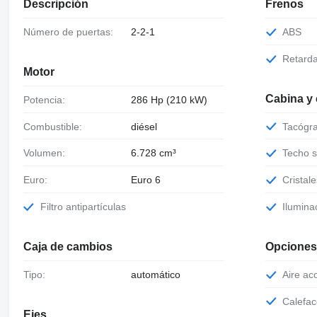
Descripción
Frenos
Número de puertas:
2-2-1
ABS
Retard
Motor
Cabina y
Potencia:
286 Hp (210 kW)
Combustible:
diésel
Tacógr
Volumen:
6.728 cm³
Techo 
Euro:
Euro 6
Cristal
Filtro antipartículas
Ilumina
Caja de cambios
Opciones
Tipo:
automático
Aire a
Calefa
Ejes