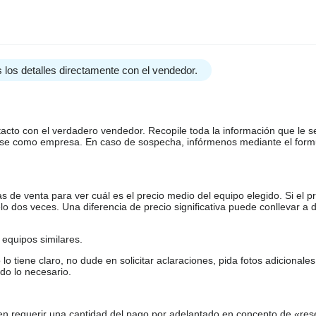
 los detalles directamente con el vendedor.
tacto con el verdadero vendedor. Recopile toda la información que le s
arse como empresa. En caso de sospecha, infórmenos mediante el form
de venta para ver cuál es el precio medio del equipo elegido. Si el pr
o dos veces. Una diferencia de precio significativa puede conllevar a 
equipos similares.
tiene claro, no dude en solicitar aclaraciones, pida fotos adicional
do lo necesario.
en requerir una cantidad del pago por adelantado en concepto de «res