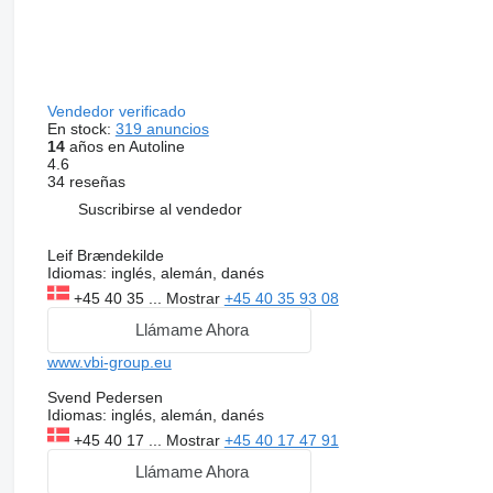
Vendedor verificado
En stock:
319 anuncios
14
años en Autoline
4.6
34 reseñas
Suscribirse al vendedor
Leif Brændekilde
Idiomas:
inglés, alemán, danés
+45 40 35 ...
Mostrar
+45 40 35 93 08
Llámame Ahora
www.vbi-group.eu
Svend Pedersen
Idiomas:
inglés, alemán, danés
+45 40 17 ...
Mostrar
+45 40 17 47 91
Llámame Ahora