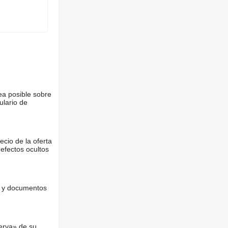
ea posible sobre
ulario de
ecio de la oferta
defectos ocultos
es y documentos
erva» de su