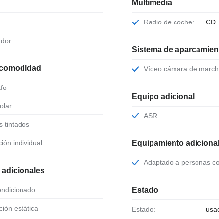
Multimedia
Radio de coche:
CD
ador
Sistema de aparcamient
 comodidad
Vídeo cámara de march
afo
Equipo adicional
solar
ASR
es tintados
ción individual
Equipamiento adiciona
Adaptado a personas c
 adicionales
condicionado
Estado
cción estática
Estado:
usa