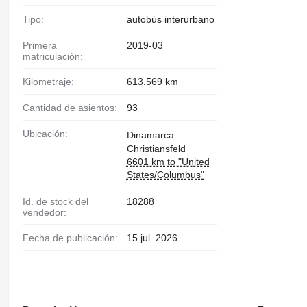
Tipo:
autobús interurbano
Primera
2019-03
matriculación:
Kilometraje:
613.569 km
Cantidad de asientos:
93
Ubicación:
Dinamarca
Christiansfeld
6601 km to "United
States/Columbus"
Id. de stock del
18288
vendedor:
Fecha de publicación:
15 jul. 2026