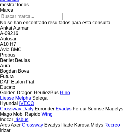
mostrar todos
Marca
No se han encontrado resultados para esta consulta
Ankai
Ataman
A-09216
Autosan
A10
H7
Avia
BMC
Probus
Berliet
Beulas
Aura
Bogdan
Bova
Futura
DAF
Etalon
Fiat
Ducato
Golden Dragon
HeuliezBus
Hino
Liesse
Melpha
Selega
Hyundai
IVECO
Crossway
Daily
Eurorider
Evadys
Ferqui Sunrise
Magelys
Mago
Mobi
Rapido
Wing
Indcar
Irisbus
Ares
Axer
Crossway
Evadys
Iliade
Karosa
Midys
Recreo
Irizar