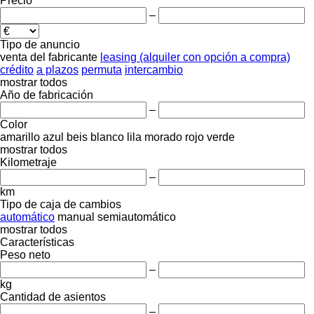
Precio
–
Tipo de anuncio
venta
del fabricante
leasing (alquiler con opción a compra)
crédito
a plazos
permuta
intercambio
mostrar todos
Año de fabricación
–
Color
amarillo
azul
beis
blanco
lila
morado
rojo
verde
mostrar todos
Kilometraje
–
km
Tipo de caja de cambios
automático
manual
semiautomático
mostrar todos
Características
Peso neto
–
kg
Cantidad de asientos
–