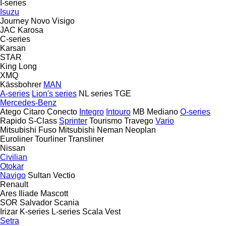
I-series
Isuzu
Journey
Novo
Visigo
JAC
Karosa
C-series
Karsan
STAR
King Long
XMQ
Kässbohrer
MAN
A-series
Lion's series
NL series
TGE
Mercedes-Benz
Atego
Citaro
Conecto
Integro
Intouro
MB
Mediano
O-series
Rapido
S-Class
Sprinter
Tourismo
Travego
Vario
Mitsubishi Fuso
Mitsubishi
Neman
Neoplan
Euroliner
Tourliner
Transliner
Nissan
Civilian
Otokar
Navigo
Sultan
Vectio
Renault
Ares
Iliade
Mascott
SOR
Salvador
Scania
Irizar
K-series
L-series
Scala
Vest
Setra