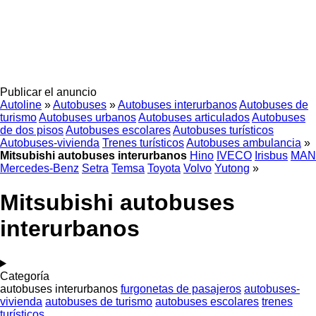
Publicar el anuncio
Autoline
»
Autobuses
»
Autobuses interurbanos
Autobuses de
turismo
Autobuses urbanos
Autobuses articulados
Autobuses
de dos pisos
Autobuses escolares
Autobuses turísticos
Autobuses-vivienda
Trenes turísticos
Autobuses ambulancia
»
Mitsubishi autobuses interurbanos
Hino
IVECO
Irisbus
MAN
Mercedes-Benz
Setra
Temsa
Toyota
Volvo
Yutong
»
Mitsubishi autobuses
interurbanos
Categoría
autobuses interurbanos
furgonetas de pasajeros
autobuses-
vivienda
autobuses de turismo
autobuses escolares
trenes
turísticos