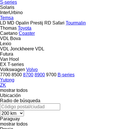
S-series
Solaris
InterUrbino
Temsa
LD
MD
Opalin
Prestij
RD
Safari
Tourmalin
Thomas
Toyota
Caetano
Coaster
VDL Bova
Lexio
VDL Jonckheere
VDL
Futura
Van Hool
EX
T-series
Volkswagen
Volvo
7700
8500
8700
8900
9700
B-series
Yutong
ZK
mostrar todos
Ubicación
Radio de búsqueda
Paraguay
mostrar todos