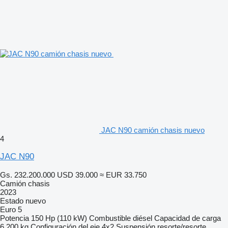
JAC N90 camión chasis nuevo
4
JAC N90
Gs. 232.200.000
USD 39.000
≈ EUR 33.750
Camión chasis
2023
Estado
nuevo
Euro 5
Potencia
150 Hp (110 kW)
Combustible
diésel
Capacidad de carga
6.200 kg
Configuración del eje
4x2
Suspensión
resorte/resorte