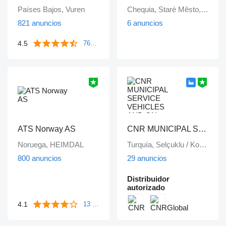
Países Bajos, Vuren
Chequia, Staré Město, Praha
821 anuncios
6 anuncios
4.5
763 reseñas
ATS Norway AS
CNR MUNICIPAL SERVICE VEHICLES AND ON VEHICLE EQUIPMENT INDUSTRY TRADE LIMITED COMPANY
Noruega, HEIMDAL
Turquía, Selçuklu / Konya
800 anuncios
29 anuncios
Distribuidor
autorizado
4.1
13 reseñas