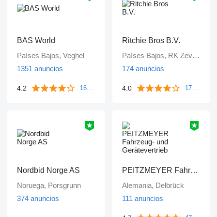
BAS World
Ritchie Bros B.V.
Países Bajos, Veghel
Países Bajos, RK Zevenbergen
1351 anuncios
174 anuncios
4.2
4.0
1671 reseñas
172 reseñas
Nordbid Norge AS
PEITZMEYER Fahrzeug- und Gerätevertrieb
Noruega, Porsgrunn
Alemania, Delbrück
374 anuncios
111 anuncios