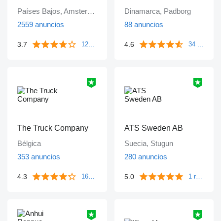
Países Bajos, Amsterdam
Dinamarca, Padborg
2559 anuncios
88 anuncios
3.7
4.6
1249 reseñas
34 reseñas
The Truck Company
ATS Sweden AB
Bélgica
Suecia, Stugun
353 anuncios
280 anuncios
4.3
5.0
161 reseñas
1 reseña