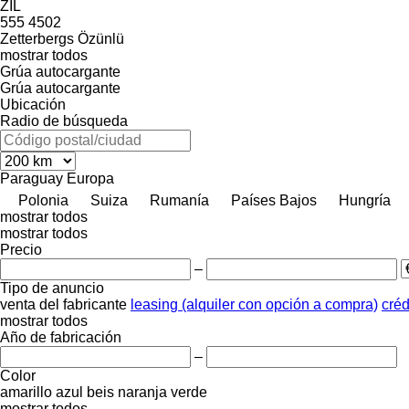
ZIL
555
4502
Zetterbergs
Özünlü
mostrar todos
Grúa autocargante
Grúa autocargante
Ubicación
Radio de búsqueda
Paraguay
Europa
Polonia
Suiza
Rumanía
Países Bajos
Hungría
mostrar todos
mostrar todos
Precio
–
Tipo de anuncio
venta
del fabricante
leasing (alquiler con opción a compra)
créd
mostrar todos
Año de fabricación
–
Color
amarillo
azul
beis
naranja
verde
mostrar todos