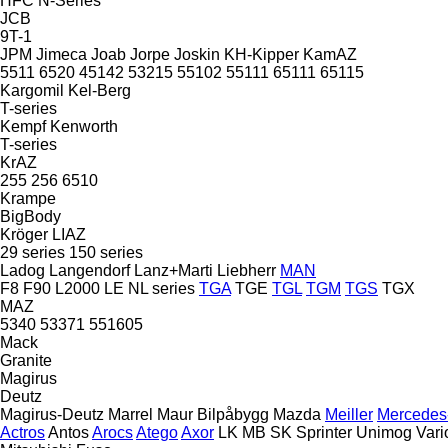
HFC
N-Series
JCB
9T-1
JPM
Jimeca
Joab
Jorpe
Joskin
KH-Kipper
KamAZ
5511
6520
45142
53215
55102
55111
65111
65115
Kargomil
Kel-Berg
T-series
Kempf
Kenworth
T-series
KrAZ
255
256
6510
Krampe
BigBody
Kröger
LIAZ
29 series
150 series
Ladog
Langendorf
Lanz+Marti
Liebherr
MAN
F8
F90
L2000
LE
NL series
TGA
TGE
TGL
TGM
TGS
TGX
MAZ
5340
53371
551605
Mack
Granite
Magirus
Deutz
Magirus-Deutz
Marrel
Maur Bilpåbygg
Mazda
Meiller
Mercedes
Actros
Antos
Arocs
Atego
Axor
LK
MB
SK
Sprinter
Unimog
Vari