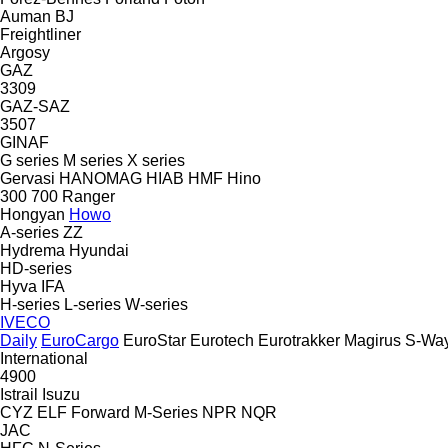
Auman
BJ
Freightliner
Argosy
GAZ
3309
GAZ-SAZ
3507
GINAF
G series
M series
X series
Gervasi
HANOMAG
HIAB
HMF
Hino
300
700
Ranger
Hongyan
Howo
A-series
ZZ
Hydrema
Hyundai
HD-series
Hyva
IFA
H-series
L-series
W-series
IVECO
Daily
EuroCargo
EuroStar
Eurotech
Eurotrakker
Magirus
S-Wa
International
4900
Istrail
Isuzu
CYZ
ELF
Forward
M-Series
NPR
NQR
JAC