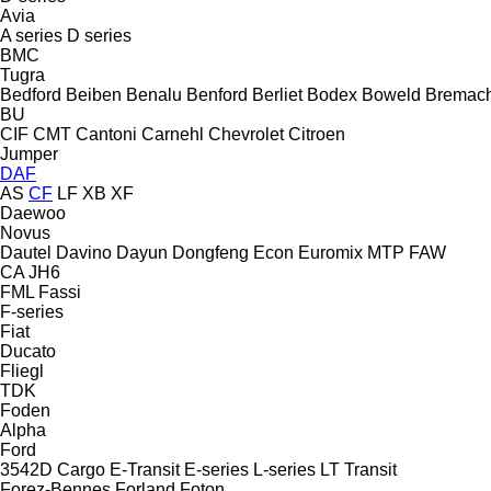
Avia
A series
D series
BMC
Tugra
Bedford
Beiben
Benalu
Benford
Berliet
Bodex
Boweld
Bremac
BU
CIF
CMT
Cantoni
Carnehl
Chevrolet
Citroen
Jumper
DAF
AS
CF
LF
XB
XF
Daewoo
Novus
Dautel
Davino
Dayun
Dongfeng
Econ
Euromix MTP
FAW
CA
JH6
FML
Fassi
F-series
Fiat
Ducato
Fliegl
TDK
Foden
Alpha
Ford
3542D
Cargo
E-Transit
E-series
L-series
LT
Transit
Forez-Bennes
Forland
Foton