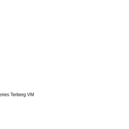
eries
Terberg
VM