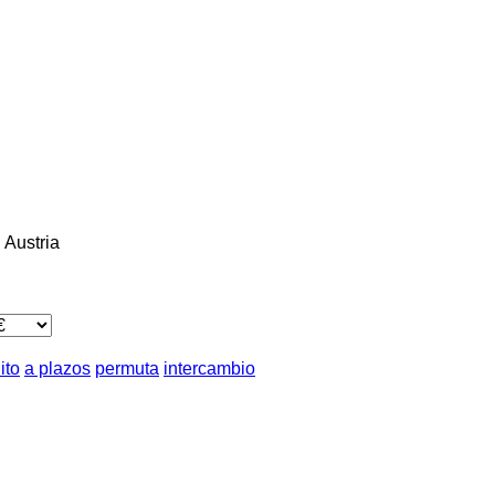
Austria
ito
a plazos
permuta
intercambio