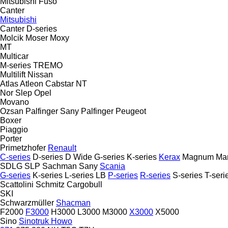
Mitsubishi Fuso
Canter
Mitsubishi
Canter
D-series
Molcik
Moser
Moxy
MT
Multicar
M-series
TREMO
Multilift
Nissan
Atlas
Atleon
Cabstar
NT
Nor Slep
Opel
Movano
Ozsan
Palfinger Sany
Palfinger
Peugeot
Boxer
Piaggio
Porter
Primetzhofer
Renault
C-series
D-series
D Wide
G-series
K-series
Kerax
Magnum
Ma
SDLG
SLP
Sachman
Sany
Scania
G-series
K-series
L-series
LB
P-series
R-series
S-series
T-seri
Scattolini
Schmitz Cargobull
SKI
Schwarzmüller
Shacman
F2000
F3000
H3000
L3000
M3000
X3000
X5000
Sino
Sinotruk Howo