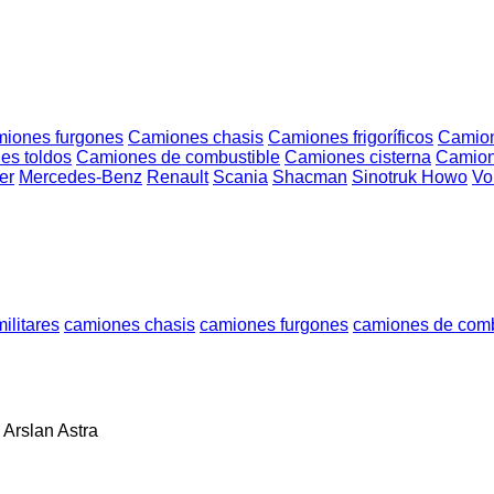
iones furgones
Camiones chasis
Camiones frigoríficos
Camion
es toldos
Camiones de combustible
Camiones cisterna
Camion
er
Mercedes-Benz
Renault
Scania
Shacman
Sinotruk Howo
Vo
ilitares
camiones chasis
camiones furgones
camiones de comb
Arslan
Astra