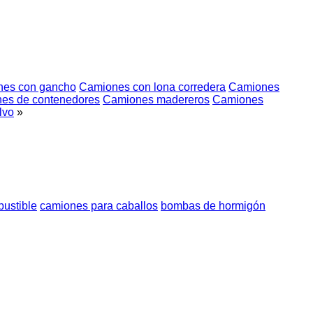
es con gancho
Camiones con lona corredera
Camiones
es de contenedores
Camiones madereros
Camiones
lvo
»
ustible
camiones para caballos
bombas de hormigón