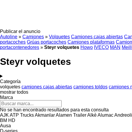
Publicar el anuncio
Autoline
»
Camiones
»
Volquetes
Camiones cajas abiertas
Cam
portacoches
Grúas portacoches
Camiones plataformas
Camion
portacontenedores
»
Steyr volquetes
Howo
IVECO
MAN
Meill
Steyr volquetes
Categoría
volquetes
camiones cajas abiertas
camiones toldos
camiones m
mostrar todos
Marca
No se han encontrado resultados para esta consulta
AJK
ATP Trucks
Akmanlar
Alamen Trailer
Alkè
Alumac
Andreoli
BM
HD
Ausa
D-series