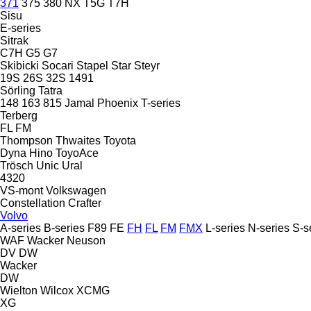
371
375
380
NX
T5G
T7H
Sisu
E-series
Sitrak
C7H
G5
G7
Skibicki
Socari
Stapel
Star
Steyr
19S
26S
32S
1491
Sörling
Tatra
148
163
815
Jamal
Phoenix
T-series
Terberg
FL
FM
Thompson
Thwaites
Toyota
Dyna
Hino
ToyoAce
Trösch
Unic
Ural
4320
VS-mont
Volkswagen
Constellation
Crafter
Volvo
A-series
B-series
F89
FE
FH
FL
FM
FMX
L-series
N-series
S-s
WAF
Wacker Neuson
DV
DW
Wacker
DW
Wielton
Wilcox
XCMG
XG