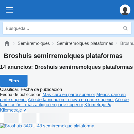
Semirremolques
Semirremolques plataformas
Broshu
Broshuis semirremolques plataformas
14 anuncios:
Broshuis semirremolques plataformas
Filtro
Clasificar
:
Fecha de publicación
Fecha de publicación
Más caro en parte superior
Menos caro en
parte superior
Año de fabricación - nuevo en parte superior
Año de
fabricación - más antiguo en parte superior
Kilometraje ⬊
Kilometraje ⬈