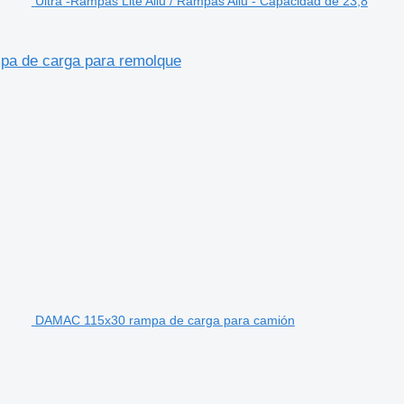
Ultra -Rampas Lite Allu / Rampas Allu - Capacidad de 23,8
mpa de carga para remolque
DAMAC 115x30 rampa de carga para camión