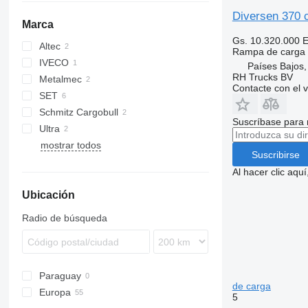
Diversen 370 
Marca
Gs. 10.320.000
E
Altec
Rampa de carga
IVECO
Países Bajos
RH Trucks BV
Metalmec
Sprinter
Contacte con el 
SET
Schmitz Cargobull
Suscríbase para 
Ultra
mostrar todos
Suscribirse
Al hacer clic aq
Ubicación
Radio de búsqueda
Paraguay
de carga
Europa
5