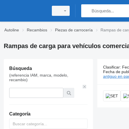
Autoline
Recambios
Piezas de carrocería
Rampas de car
Rampas de carga para vehículos comerci
Clasificar
:
Fec
55 anuncio
Búsqueda
Fecha de publ
(referencia IAM, marca, modelo,
Precio:
Gs. 1
antiguo en par
recambio)
Categoría