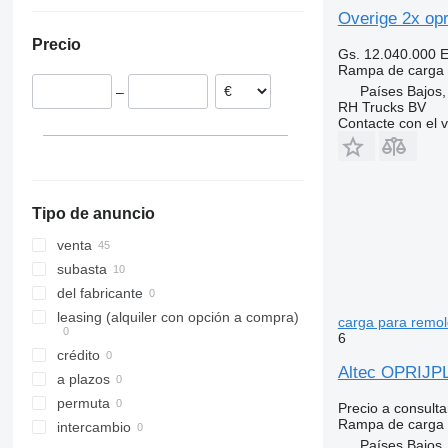
Países Bajos
Overige 2x op
Italia
Precio
España
Gs. 12.040.000
E
Rampa de carga
Alemania
Países Bajos
–
Rumanía
RH Trucks BV
Francia
Contacte con el 
Estonia
Lituania
mostrar todos
Tipo de anuncio
venta
subasta
del fabricante
leasing (alquiler con opción a compra)
carga para remo
6
crédito
Altec OPRIJP
a plazos
permuta
Precio a consulta
Rampa de carga
intercambio
Países Bajos