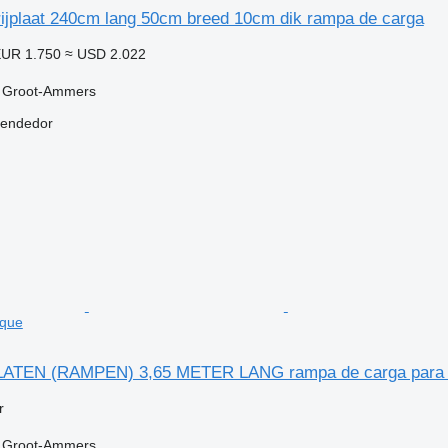
rijplaat 240cm lang 50cm breed 10cm dik rampa de carga
UR 1.750
≈ USD 2.022
, Groot-Ammers
vendedor
lque
LATEN (RAMPEN) 3,65 METER LANG rampa de carga para 
r
, Groot-Ammers