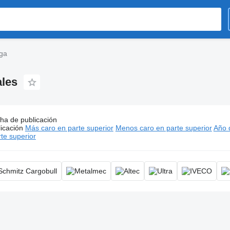
ga
ales
ha de publicación
s:
Rampas de carga, rampa de carga plegable, rampa de alumin
icación
Más caro en parte superior
Menos caro en parte superior
Año d
.000.000 - Gs. 43.000.000
te superior