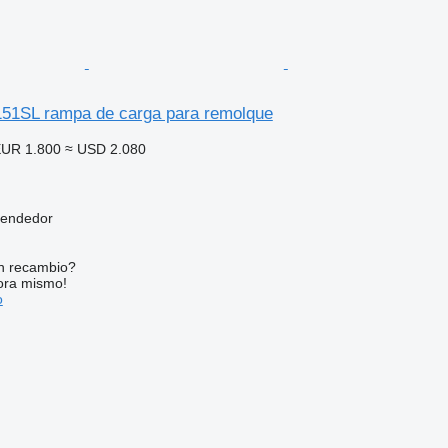
51SL rampa de carga para remolque
UR 1.800
≈ USD 2.080
vendedor
n recambio?
ora mismo!
o