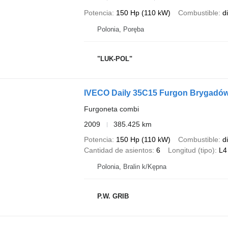
Potencia
150 Hp (110 kW)
Combustible
d
Polonia, Poręba
"LUK-POL"
IVECO Daily 35C15 Furgon Brygadów
Furgoneta combi
2009
385.425 km
Potencia
150 Hp (110 kW)
Combustible
d
Cantidad de asientos
6
Longitud (tipo)
L4
Polonia, Bralin k/Kępna
P.W. GRIB