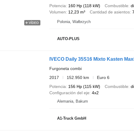
Potencia
160 Hp (118 kW)
Combustible
d
Volumen
12,23 m³
Cantidad de asientos
Polonia, Wałbrzych
VÍDEO
AUTO-PLUS
IVECO Daily 35S16 Mixto Kasten Maxi,
Furgoneta combi
2017
152.950 km
Euro 6
Potencia
156 Hp (115 kW)
Combustible
d
Configuración del eje
4x2
Alemania, Bakum
A1-Truck GmbH