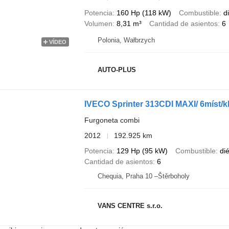
Potencia
160 Hp (118 kW)
Combustible
d
Volumen
8,31 m³
Cantidad de asientos
6
Polonia, Wałbrzych
VÍDEO
AUTO-PLUS
IVECO Sprinter 313CDI MAXI/ 6míst/k
Furgoneta combi
2012
192.925 km
Potencia
129 Hp (95 kW)
Combustible
di
Cantidad de asientos
6
Chequia, Praha 10 –Štěrboholy
VANS CENTRE s.r.o.