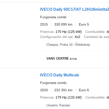
IVECO Daily 50C17/AT L2H1/6míst/taž
Furgoneta combi
2015
330.095 km
Euro 5
Potencia
170 Hp (125 kW)
Combustible
d
Configuración del eje
4x2
Cantidad de asi
Chequia, Praha 10 –Štěrboholy
VANS CENTRE s.r.o.
IVECO Daily Multicab
Furgoneta combi
2020
232.391 km
Euro 6
Potencia
179 Hp (132 kW)
Combustible
d
Lituania, Kaunas