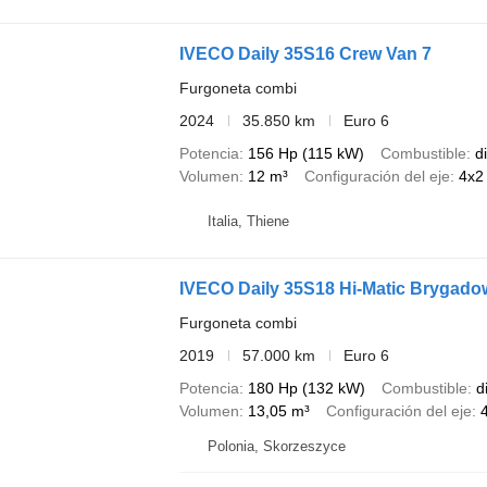
IVECO Daily 35S16 Crew Van 7
Furgoneta combi
2024
35.850 km
Euro 6
Potencia
156 Hp (115 kW)
Combustible
d
Volumen
12 m³
Configuración del eje
4x2
Italia, Thiene
IVECO Daily 35S18 Hi-Matic Brygado
Furgoneta combi
2019
57.000 km
Euro 6
Potencia
180 Hp (132 kW)
Combustible
d
Volumen
13,05 m³
Configuración del eje
Polonia, Skorzeszyce