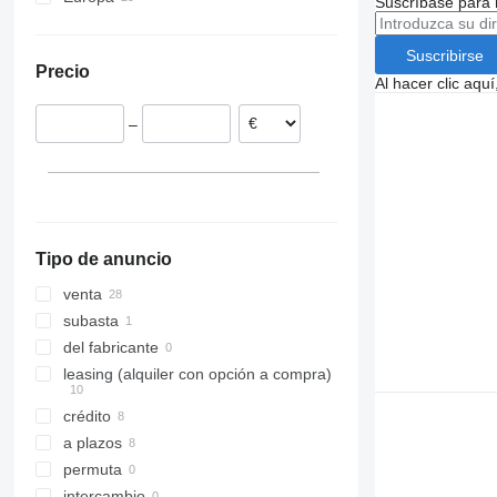
Suscríbase para 
Polonia
Rumanía
Suscribirse
Precio
Alemania
Al hacer clic aq
Países Bajos
–
Hungría
Chequia
Italia
Bélgica
mostrar todos
Tipo de anuncio
venta
subasta
del fabricante
leasing (alquiler con opción a compra)
crédito
a plazos
permuta
intercambio