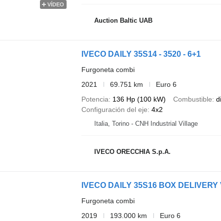
VÍDEO
Auction Baltic UAB
IVECO DAILY 35S14 - 3520 - 6+1
Furgoneta combi
2021
69.751 km
Euro 6
Potencia
136 Hp (100 kW)
Combustible
d
Configuración del eje
4x2
Italia, Torino - CNH Industrial Village
IVECO ORECCHIA S.p.A.
IVECO DAILY 35S16 BOX DELIVERY
Furgoneta combi
2019
193.000 km
Euro 6