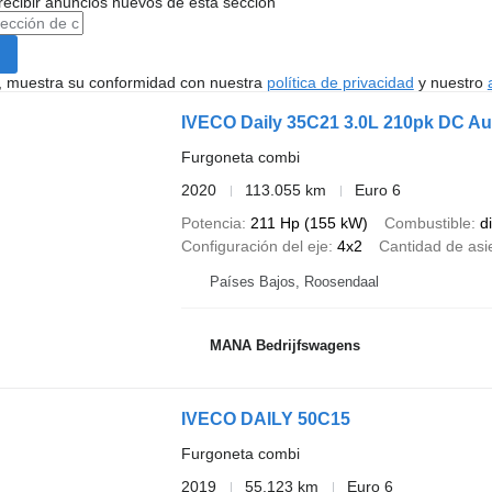
recibir anuncios nuevos de esta sección
uí, muestra su conformidad con nuestra
política de privacidad
y nuestro
IVECO Daily 35C21 3.0L 210pk DC A
Furgoneta combi
2020
113.055 km
Euro 6
Potencia
211 Hp (155 kW)
Combustible
d
Configuración del eje
4x2
Cantidad de asi
Países Bajos, Roosendaal
MANA Bedrijfswagens
IVECO DAILY 50C15
Furgoneta combi
2019
55.123 km
Euro 6