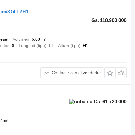
né/3,5t L2H1
Gs. 118.900.000
iésel
Volumen
6,08 m³
entos
6
Longitud (tipo)
L2
Altura (tipo)
H1
Contacte con el vendedor
Gs. 61.720.000
iésel