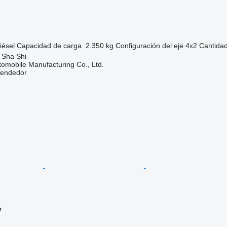
iésel
Capacidad de carga
2.350 kg
Configuración del eje
4x2
Cantidad
 Sha Shi
omobile Manufacturing Co., Ltd.
vendedor
r