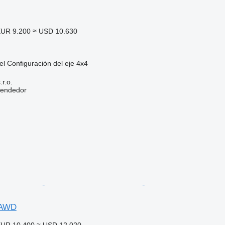
UR 9.200
≈ USD 10.630
el
Configuración del eje
4x4
r.o.
vendedor
 AWD
UR 10.400
≈ USD 12.020