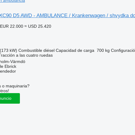
h ambulancia
n XC90 D5 AWD - AMBULANCE / Krankenwagen / shvydka d
EUR 22.000
≈ USD 25.420
(173 kW)
Combustible
diésel
Capacidad de carga
700 kg
Configuració
Tracción a las cuatro ruedas
kholm-Värmdö
e Ebrick
vendedor
s o maquinaria?
tros!
nuncio