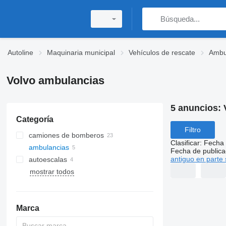
Autoline
Maquinaria municipal
Vehículos de rescate
Ambu
Volvo ambulancias
5 anuncios:
Categoría
Filtro
camiones de bomberos
Clasificar
:
Fecha 
ambulancias
Fecha de publica
antiguo en parte 
autoescalas
mostrar todos
Marca