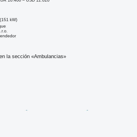
(151 kW)
gue
r.o.
vendedor
en la sección «Ambulancias»