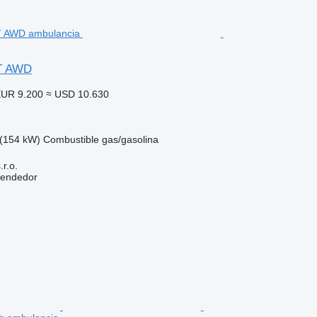
5T AWD
UR 9.200
≈ USD 10.630
(154 kW)
Combustible
gas/gasolina
r.o.
vendedor