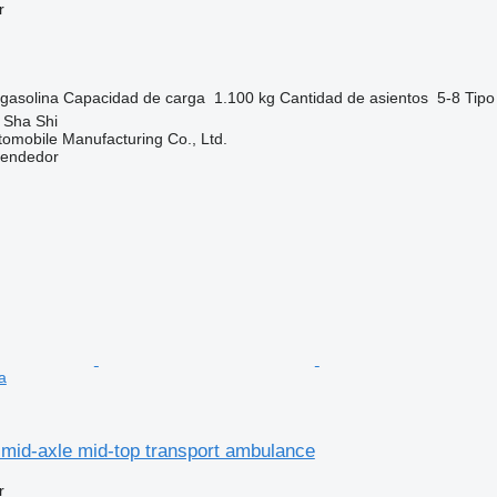
r
gasolina
Capacidad de carga
1.100 kg
Cantidad de asientos
5-8
Tipo
 Sha Shi
omobile Manufacturing Co., Ltd.
vendedor
a
id-axle mid-top transport ambulance
r