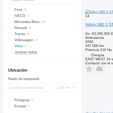
Ford
2-Series
Express
Berlingo
YA
Doblo
IVECO
X-Series
Tahoe
Jumper
Ducato
Explorer
H-series
14
Mercedes-Benz
Jumpy
Scudo
F-series
Daily
FVR
Defender
TGA
Volvo S80 2,
Renault
Talento
Tourneo
TGE
Atego
Caravan
Movano
Boxer
Gs. 63.290.000
E
Toyota
Transit
Sprinter
NV
Vivaro
Expert
C-series
Ambulancia
Volkswagen
Vito
Patrol
Master
Hiace
2006
437.000 km
Volvo
Primastar
T-series
Hilux
Amarok
Potencia
210 Hp 
mostrar todos
Urvan
Trafic
Land Cruiser
Crafter
S-series
Chequia
Transporter
XC
S80
EAST WEST 24 s.
Contacte con el 
XC90
Ubicación
Radio de búsqueda
Paraguay
Europa
Chequia