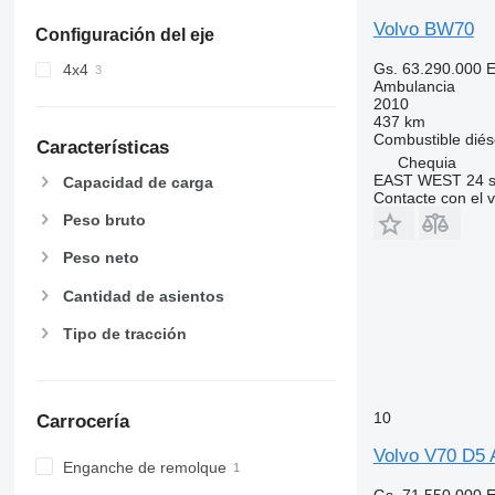
Volvo BW70
Configuración del eje
Gs. 63.290.000
E
4x4
Ambulancia
2010
437 km
Combustible
diés
Características
Chequia
EAST WEST 24 s.
Capacidad de carga
Contacte con el 
Peso bruto
Peso neto
Cantidad de asientos
Tipo de tracción
10
Carrocería
Volvo V70 D5
Enganche de remolque
Gs. 71.550.000
E