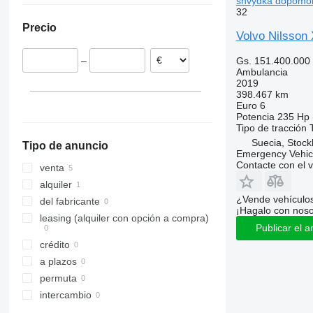
shvydka dopomo
32
Suecia
Precio
Polonia
Volvo Nilsso
Gs. 151.400.000
–
Ambulancia
2019
398.467 km
Euro 6
Potencia
235 Hp 
Tipo de tracción
Suecia, Stoc
Tipo de anuncio
Emergency Vehicl
Contacte con el 
venta
alquiler
¿Vende vehículo
del fabricante
¡Hagalo con noso
leasing (alquiler con opción a compra)
Publicar el a
crédito
a plazos
permuta
intercambio