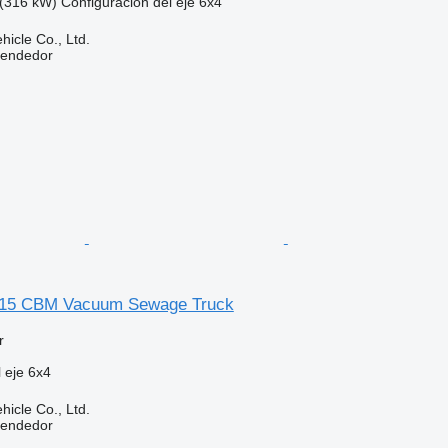
(316 kW)
Configuración del eje
6x4
hicle Co., Ltd.
vendedor
 15 CBM Vacuum Sewage Truck
r
 eje
6x4
hicle Co., Ltd.
vendedor