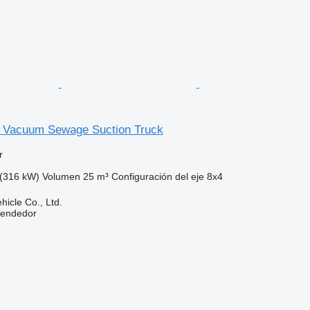
 Vacuum Sewage Suction Truck
r
(316 kW)
Volumen
25 m³
Configuración del eje
8x4
hicle Co., Ltd.
vendedor