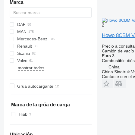
Marca
DAF
2
MAN
AS
DFL
S-series
Cargo
Auman
53
X series
Ranger
HMF
EX-series
L-series
Daily
4300
ELF
N-Series
Howo 8CBM V
Mercedes-Benz
CF
W-series
EuroCargo
Forward
F8
Renault
LF
Eurotech
M-Series
LE
Actros
Canter
Canter
Precio a consulta
Camión de vacío
Scania
XB
Stralis
NPR
NL series
Antos
C-series
Euro 3
Volvo
XD
Trakker
NQR
TGA
Arocs
D-series
G-series
371
19S
815
FM
Crafter
Combustible
diés
China
mostrar todos
X-Way
TGL
Atego
Kerax
LB
Phoenix
FE
China Sinotruk Ve
TGM
Axor
Mascott
P-series
T-series
FH
Contacte con el 
TGS
Econic
Midlum
R-series
FL
Grúa autocargante
TGX
SK
Premium
FM
Sprinter
T-series
FMX
Vario
Marca de la grúa de carga
Hiab
Ubicación