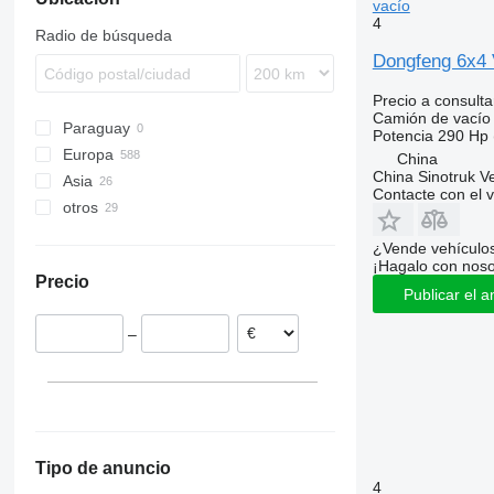
vacío
4
Radio de búsqueda
Dongfeng 6x4
Precio a consulta
Camión de vacío
Paraguay
Potencia
290 Hp 
Europa
China
China Sinotruk Ve
Asia
Polonia
Contacte con el 
otros
Países Bajos
China
Alemania
Japón
Ucrania
¿Vende vehículo
Reino Unido
Turquía
México
¡Hagalo con noso
Precio
Estonia
Publicar el a
Bélgica
–
Dinamarca
Lituania
mostrar todos
Tipo de anuncio
4