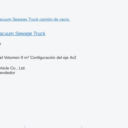
acuum Sewage Truck
r
el
Volumen
8 m³
Configuración del eje
4x2
hicle Co., Ltd.
vendedor