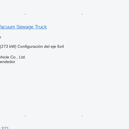
acuum Sewage Truck
r
(273 kW)
Configuración del eje
6x4
hicle Co., Ltd.
vendedor
 371