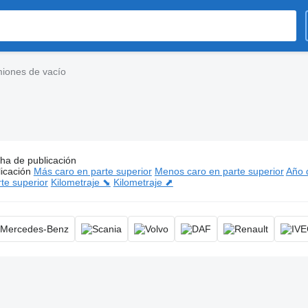
iones de vacío
ha de publicación
os:
Camiones de vacío
icación
Más caro en parte superior
Menos caro en parte superior
Año d
te superior
Kilometraje ⬊
Kilometraje ⬈