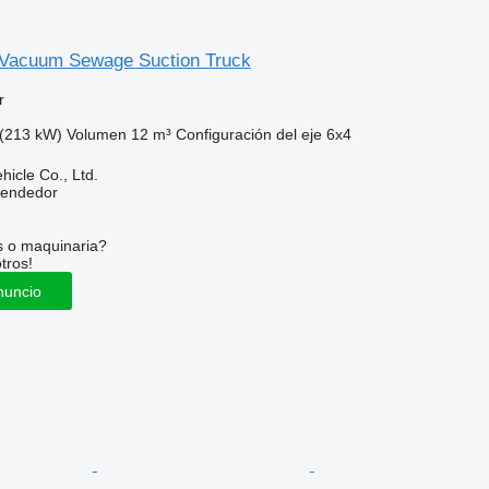
 Vacuum Sewage Suction Truck
r
(213 kW)
Volumen
12 m³
Configuración del eje
6x4
hicle Co., Ltd.
vendedor
s o maquinaria?
tros!
nuncio