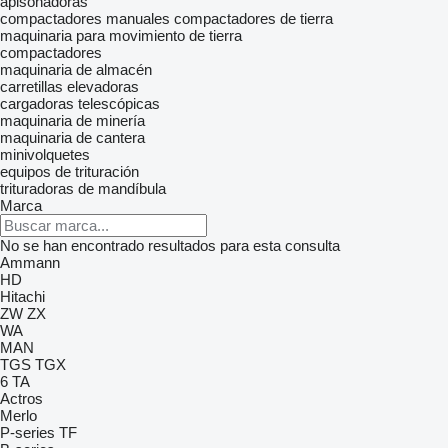
apisonadoras
compactadores manuales
compactadores de tierra
maquinaria para movimiento de tierra
compactadores
maquinaria de almacén
carretillas elevadoras
cargadoras telescópicas
maquinaria de minería
maquinaria de cantera
minivolquetes
equipos de trituración
trituradoras de mandíbula
Marca
No se han encontrado resultados para esta consulta
Ammann
HD
Hitachi
ZW
ZX
WA
MAN
TGS
TGX
6
TA
Actros
Merlo
P-series
TF