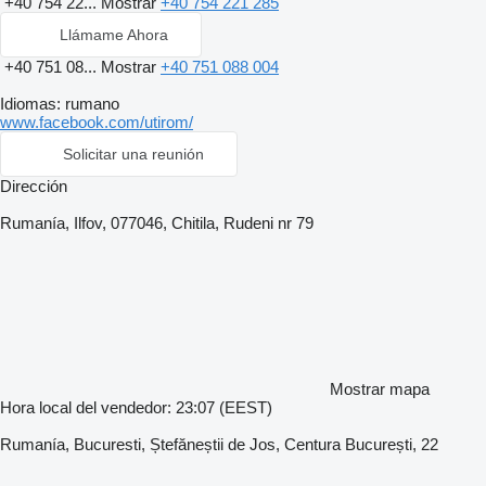
+40 754 22...
Mostrar
+40 754 221 285
Llámame Ahora
+40 751 08...
Mostrar
+40 751 088 004
Idiomas:
rumano
www.facebook.com/utirom/
Solicitar una reunión
Dirección
Rumanía, Ilfov, 077046, Chitila, Rudeni nr 79
Mostrar mapa
Hora local del vendedor: 23:07 (EEST)
Rumanía, Bucuresti, Ștefăneștii de Jos, Centura București, 22