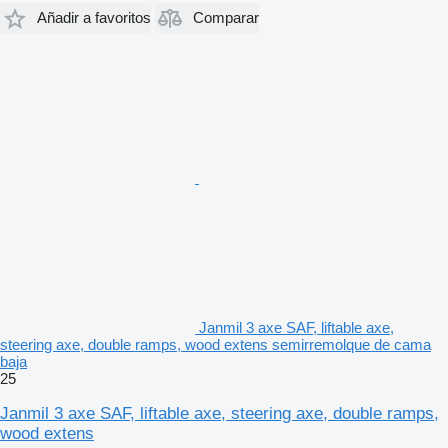
Añadir a favoritos
Comparar
Janmil 3 axe SAF, liftable axe,
steering axe, double ramps, wood extens semirremolque de cama
baja
25
Janmil 3 axe SAF, liftable axe, steering axe, double ramps,
wood extens