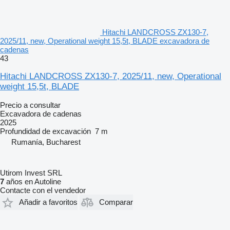
Hitachi LANDCROSS ZX130-7,
2025/11, new, Operational weight 15,5t, BLADE excavadora de
cadenas
43
Hitachi LANDCROSS ZX130-7, 2025/11, new, Operational
weight 15,5t, BLADE
Precio a consultar
Excavadora de cadenas
2025
Profundidad de excavación
7 m
Rumanía, Bucharest
Utirom Invest SRL
7
años en Autoline
Contacte con el vendedor
Añadir a favoritos
Comparar