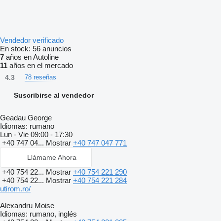
Vendedor verificado
En stock:
56 anuncios
7
años en Autoline
11
años en el mercado
4.3
78 reseñas
Suscribirse al vendedor
Geadau George
Idiomas:
rumano
Lun - Vie
09:00 - 17:30
+40 747 04...
Mostrar
+40 747 047 771
Llámame Ahora
+40 754 22...
Mostrar
+40 754 221 290
+40 754 22...
Mostrar
+40 754 221 284
utirom.ro/
Alexandru Moise
Idiomas:
rumano, inglés