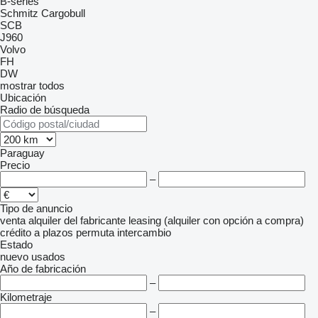
B-series
Schmitz Cargobull
SCB
J960
Volvo
FH
DW
mostrar todos
Ubicación
Radio de búsqueda
Paraguay
Precio
–
Tipo de anuncio
venta
alquiler
del fabricante
leasing (alquiler con opción a compra)
crédito
a plazos
permuta
intercambio
Estado
nuevo
usados
Año de fabricación
–
Kilometraje
–