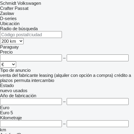
Schmidt
Volkswagen
Crafter
Passat
Zasław
D-series
Ubicación
Radio de búsqueda
Paraguay
Precio
–
Tipo de anuncio
venta
del fabricante
leasing (alquiler con opción a compra)
crédito
a
plazos
permuta
intercambio
Estado
nuevo
usados
Año de fabricación
–
Euro
Euro 5
Kilometraje
–
km