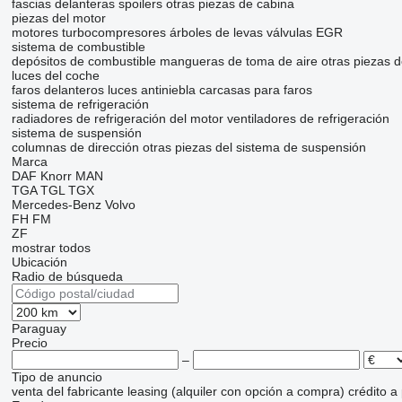
fascias delanteras
spoilers
otras piezas de cabina
piezas del motor
motores
turbocompresores
árboles de levas
válvulas EGR
sistema de combustible
depósitos de combustible
mangueras de toma de aire
otras piezas 
luces del coche
faros delanteros
luces antiniebla
carcasas para faros
sistema de refrigeración
radiadores de refrigeración del motor
ventiladores de refrigeración
sistema de suspensión
columnas de dirección
otras piezas del sistema de suspensión
Marca
DAF
Knorr
MAN
TGA
TGL
TGX
Mercedes-Benz
Volvo
FH
FM
ZF
mostrar todos
Ubicación
Radio de búsqueda
Paraguay
Precio
–
Tipo de anuncio
venta
del fabricante
leasing (alquiler con opción a compra)
crédito
a