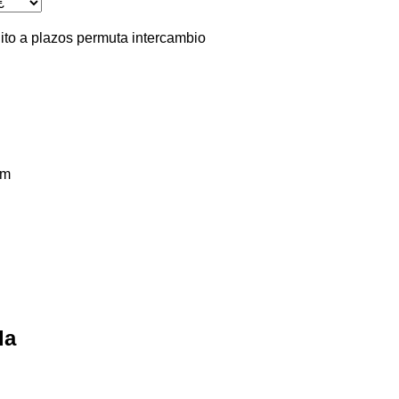
ito
a plazos
permuta
intercambio
km
da