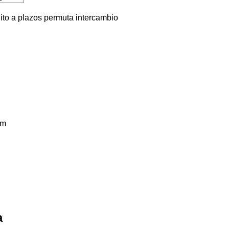
ito
a plazos
permuta
intercambio
km
a