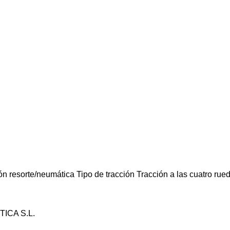
ón
resorte/neumática
Tipo de tracción
Tracción a las cuatro rue
TICA S.L.