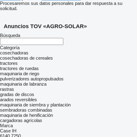
Procesaremos sus datos personales para dar respuesta a su
solicitud.
Anuncios TOV «AGRO-SOLAR»
Búsqueda
Categoría
cosechadoras
cosechadoras de cereales
tractores
tractores de ruedas
maquinaria de riego
pulverizadores autopropulsados
maquinaria de labranza
rastras
gradas de discos
arados reversibles
maquinaria de siembra y plantación
sembradoras combinadas
maquinaria de henificación
cargadoras agrícolas
Marca
Case IH
6140
7250