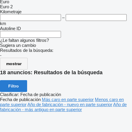
Euro
Euro 2
Kilometraje
–
km
Autoline ID
¿Le faltan algunos filtros?
Sugiera un cambio
Resultados de la búsqueda:
-
mostrar
18 anuncios:
Resultados de la búsqueda
Filtro
Clasificar
:
Fecha de publicación
Fecha de publicación
Más caro en parte superior
Menos caro en
parte superior
Año de fabricación - nuevo en parte superior
Año de
fabricación - más antiguo en parte superior