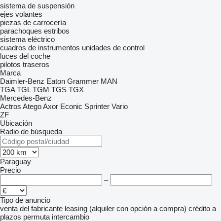
sistema de suspensión
ejes
volantes
piezas de carrocería
parachoques
estribos
sistema eléctrico
cuadros de instrumentos
unidades de control
luces del coche
pilotos traseros
Marca
Daimler-Benz
Eaton
Grammer
MAN
TGA
TGL
TGM
TGS
TGX
Mercedes-Benz
Actros
Atego
Axor
Econic
Sprinter
Vario
ZF
Ubicación
Radio de búsqueda
Paraguay
Precio
–
Tipo de anuncio
venta
del fabricante
leasing (alquiler con opción a compra)
crédito
a
plazos
permuta
intercambio