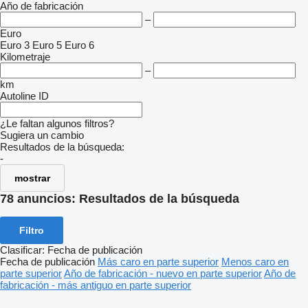
Año de fabricación
–
Euro
Euro 3
Euro 5
Euro 6
Kilometraje
–
km
Autoline ID
¿Le faltan algunos filtros?
Sugiera un cambio
Resultados de la búsqueda:
-
mostrar
78 anuncios:
Resultados de la búsqueda
Filtro
Clasificar
:
Fecha de publicación
Fecha de publicación
Más caro en parte superior
Menos caro en
parte superior
Año de fabricación - nuevo en parte superior
Año de
fabricación - más antiguo en parte superior