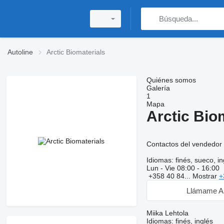
Autoline
Arctic Biomaterials
Quiénes somos
Galería
1
Mapa
Arctic Bio
Contactos del vendedor
Idiomas:
finés, sueco, in
Lun - Vie
08:00 - 16:00
+358 40 84...
Mostrar
+
Llámame A
Miika Lehtola
Idiomas:
finés, inglés