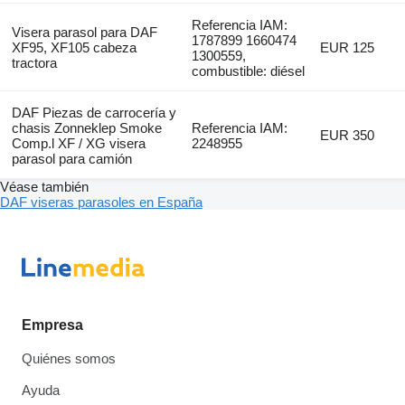
Referencia IAM:
Visera parasol para DAF
1787899 1660474
XF95, XF105 cabeza
EUR 125
1300559,
tractora
combustible: diésel
DAF Piezas de carrocería y
chasis Zonneklep Smoke
Referencia IAM:
EUR 350
Comp.l XF / XG visera
2248955
parasol para camión
Véase también
DAF viseras parasoles en España
Empresa
Quiénes somos
Ayuda