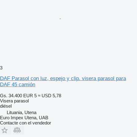
3
DAF Parasol con luz, espejo y clip. visera parasol para
DAF 45 camión
Gs. 34.400
EUR 5
≈ USD 5,78
Visera parasol
diésel
Lituania, Utena
Euro Impex Utena, UAB
Contacte con el vendedor