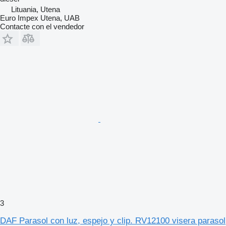
Lituania, Utena
Euro Impex Utena, UAB
Contacte con el vendedor
3
DAF Parasol con luz, espejo y clip. RV12100 visera parasol