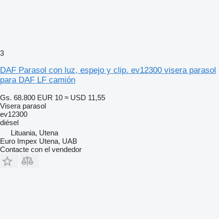
3
DAF Parasol con luz, espejo y clip. ev12300 visera parasol
para DAF LF camión
Gs. 68.800
EUR 10
≈ USD 11,55
Visera parasol
ev12300
diésel
Lituania, Utena
Euro Impex Utena, UAB
Contacte con el vendedor