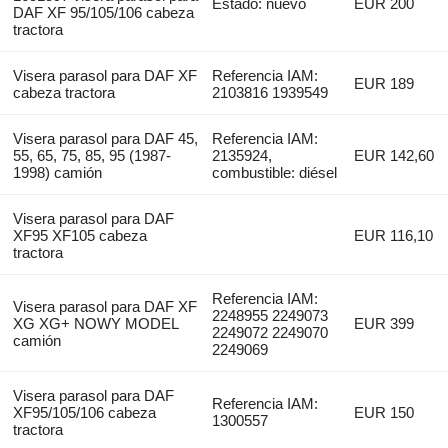
Estado: nuevo
EUR 200
DAF XF 95/105/106 cabeza
tractora
Visera parasol para DAF XF
Referencia IAM:
EUR 189
cabeza tractora
2103816 1939549
Visera parasol para DAF 45,
Referencia IAM:
55, 65, 75, 85, 95 (1987-
2135924,
EUR 142,60
1998) camión
combustible: diésel
Visera parasol para DAF
XF95 XF105 cabeza
EUR 116,10
tractora
Referencia IAM:
Visera parasol para DAF XF
2248955 2249073
XG XG+ NOWY MODEL
EUR 399
2249072 2249070
camión
2249069
Visera parasol para DAF
Referencia IAM:
XF95/105/106 cabeza
EUR 150
1300557
tractora