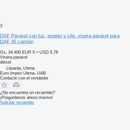
3
DAF Parasol con luz, espejo y clip. visera parasol para
DAF 45 camión
Gs. 34.400
EUR 5
≈ USD 5,78
Visera parasol
diésel
Lituania, Utena
Euro Impex Utena, UAB
Contacte con el vendedor
¿No encuentra un recambio?
¡Pregúntenos ahora mismo!
Solicitar recambio