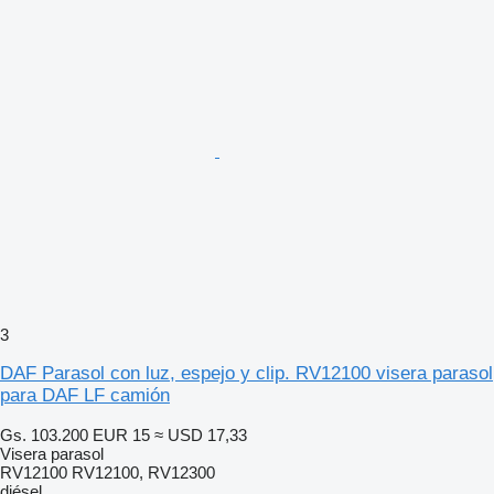
3
DAF Parasol con luz, espejo y clip. RV12100 visera parasol
para DAF LF camión
Gs. 103.200
EUR 15
≈ USD 17,33
Visera parasol
RV12100 RV12100, RV12300
diésel