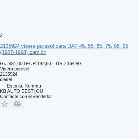
2
2135924 visera parasol para DAF 45, 55, 65, 75, 85, 95
(1987-1998) camión
Gs. 981.000
EUR 142,60
≈ USD 164,80
Visera parasol
2135924
diésel
Estonia, Rummu
KB AUTO EESTI OÜ
Contacte con el vendedor